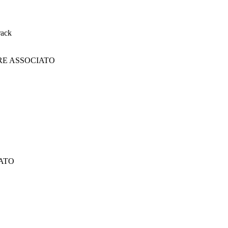
rack
RE ASSOCIATO
ATO