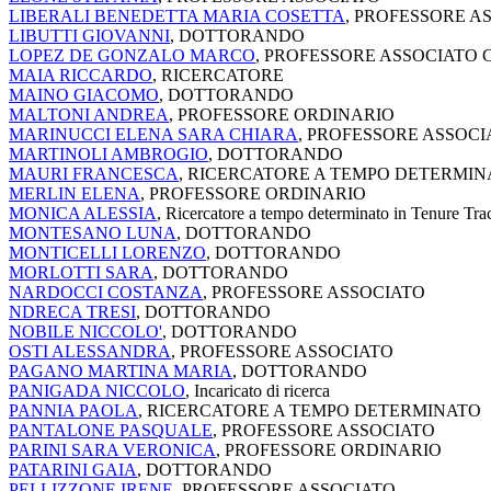
LIBERALI BENEDETTA MARIA COSETTA
, PROFESSORE A
LIBUTTI GIOVANNI
, DOTTORANDO
LOPEZ DE GONZALO MARCO
, PROFESSORE ASSOCIATO
MAIA RICCARDO
, RICERCATORE
MAINO GIACOMO
, DOTTORANDO
MALTONI ANDREA
, PROFESSORE ORDINARIO
MARINUCCI ELENA SARA CHIARA
, PROFESSORE ASSOCI
MARTINOLI AMBROGIO
, DOTTORANDO
MAURI FRANCESCA
, RICERCATORE A TEMPO DETERMIN
MERLIN ELENA
, PROFESSORE ORDINARIO
MONICA ALESSIA
, Ricercatore a tempo determinato in Tenure Tra
MONTESANO LUNA
, DOTTORANDO
MONTICELLI LORENZO
, DOTTORANDO
MORLOTTI SARA
, DOTTORANDO
NARDOCCI COSTANZA
, PROFESSORE ASSOCIATO
NDRECA TRESI
, DOTTORANDO
NOBILE NICCOLO'
, DOTTORANDO
OSTI ALESSANDRA
, PROFESSORE ASSOCIATO
PAGANO MARTINA MARIA
, DOTTORANDO
PANIGADA NICCOLO
, Incaricato di ricerca
PANNIA PAOLA
, RICERCATORE A TEMPO DETERMINATO
PANTALONE PASQUALE
, PROFESSORE ASSOCIATO
PARINI SARA VERONICA
, PROFESSORE ORDINARIO
PATARINI GAIA
, DOTTORANDO
PELLIZZONE IRENE
, PROFESSORE ASSOCIATO