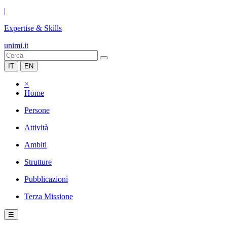
|
Expertise & Skills
unimi.it
IT
EN
×
Home
Persone
Attività
Ambiti
Strutture
Pubblicazioni
Terza Missione
☰