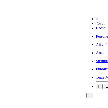
×
Home
Persone
Attività
Ambiti
Struttur
Pubblic
Terza M
IT
E
☰