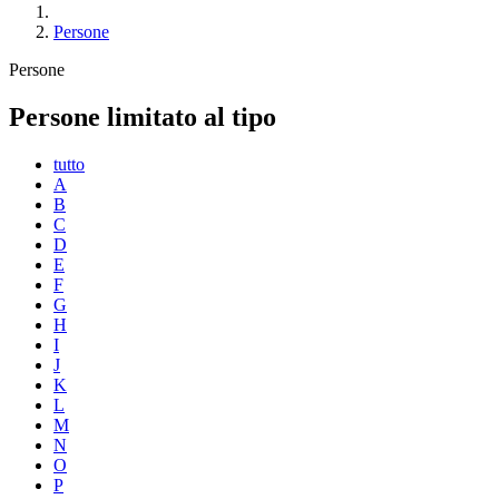
Persone
Persone
Persone limitato al tipo
tutto
A
B
C
D
E
F
G
H
I
J
K
L
M
N
O
P