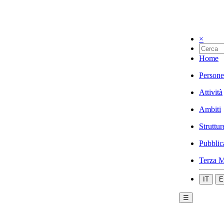
×
Home
Persone
Attività
Ambiti
Struttur
Pubblic
Terza M
IT
E
☰