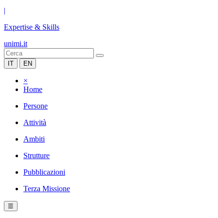
|
Expertise & Skills
unimi.it
IT
EN
×
Home
Persone
Attività
Ambiti
Strutture
Pubblicazioni
Terza Missione
☰