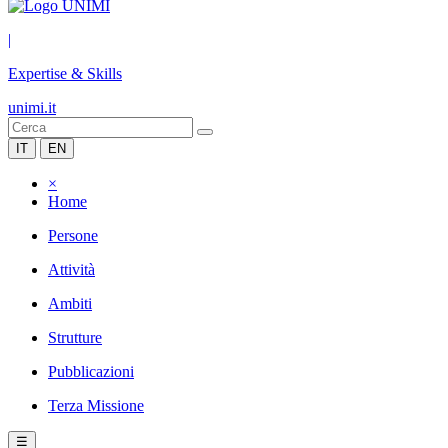
|
Expertise & Skills
unimi.it
IT
EN
×
Home
Persone
Attività
Ambiti
Strutture
Pubblicazioni
Terza Missione
☰