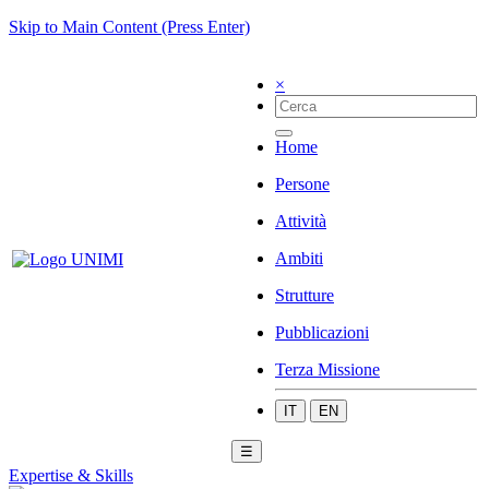
Skip to Main Content (Press Enter)
×
Home
Persone
Attività
Ambiti
Strutture
Pubblicazioni
Terza Missione
IT
EN
☰
Expertise & Skills