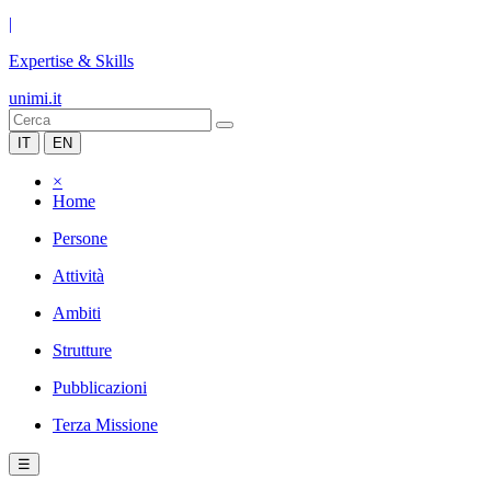
|
Expertise & Skills
unimi.it
IT
EN
×
Home
Persone
Attività
Ambiti
Strutture
Pubblicazioni
Terza Missione
☰