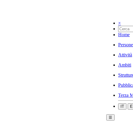
×
Home
Persone
Attività
Ambiti
Struttur
Pubblic
Terza M
IT
E
☰