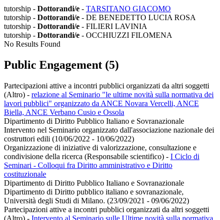
tutorship -
Dottorandi/e
-
TARSITANO GIACOMO
tutorship -
Dottorandi/e
- DE BENEDETTO LUCIA ROSA
tutorship -
Dottorandi/e
- FILIERI LAVINIA
tutorship -
Dottorandi/e
- OCCHIUZZI FILOMENA
No Results Found
Public Engagement (5)
Partecipazioni attive a incontri pubblici organizzati da altri soggetti
(Altro)
-
relazione al Seminario "le ultime novità sulla normativa dei
lavori pubblici" organizzato da ANCE Novara Vercelli, ANCE
Biella, ANCE Verbano Cusio e Ossola
Dipartimento di Diritto Pubblico Italiano e Sovranazionale
Intervento nel Seminario organizzato dall'associazione nazionale dei
costruttori edili (10/06/2022 - 10/06/2022)
Organizzazione di iniziative di valorizzazione, consultazione e
condivisione della ricerca (Responsabile scientifico)
-
I Ciclo di
Seminari - Colloqui fra Diritto amministrativo e Diritto
costituzionale
Dipartimento di Diritto Pubblico Italiano e Sovranazionale
Dipartimento di Diritto pubblico italiano e sovranazionale,
Università degli Studi di Milano. (23/09/2021 - 09/06/2022)
Partecipazioni attive a incontri pubblici organizzati da altri soggetti
(Altro)
-
Intervento al Seminario sulle Ultime novità sulla normativa