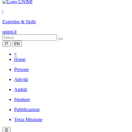
|
Expertise & Skills
unimi.it
IT
EN
×
Home
Persone
Attività
Ambiti
Strutture
Pubblicazioni
Terza Missione
☰