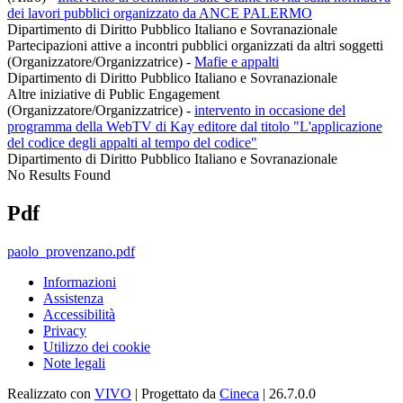
dei lavori pubblici organizzato da ANCE PALERMO
Dipartimento di Diritto Pubblico Italiano e Sovranazionale
Partecipazioni attive a incontri pubblici organizzati da altri soggetti
(Organizzatore/Organizzatrice)
-
Mafie e appalti
Dipartimento di Diritto Pubblico Italiano e Sovranazionale
Altre iniziative di Public Engagement
(Organizzatore/Organizzatrice)
-
intervento in occasione del
programma della WebTV di Kay editore dal titolo "L'applicazione
del codice degli appalti al tempo del codice"
Dipartimento di Diritto Pubblico Italiano e Sovranazionale
No Results Found
Pdf
paolo_provenzano.pdf
Informazioni
Assistenza
Accessibilità
Privacy
Utilizzo dei cookie
Note legali
Realizzato con
VIVO
| Progettato da
Cineca
| 26.7.0.0