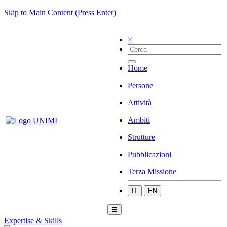
Skip to Main Content (Press Enter)
×
Home
Persone
Attività
Ambiti
Strutture
Pubblicazioni
Terza Missione
IT
EN
☰
Expertise & Skills