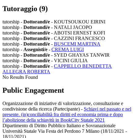
Tutoraggio (9)
tutorship -
Dottorandi/e
- KOUTSOUKOU EIRINI
tutorship -
Dottorandi/e
- NATALI JACOPO
tutorship -
Dottorandi/e
- ABOTSI ERNEST KOFI
tutorship -
Dottorandi/e
- CAZZINI FRANCESCO
tutorship -
Dottorandi/e
-
BUSCEMI MARTINA
tutorship -
Assegnisti/e
-
CREMA LUIGI
tutorship -
Dottorandi/e
- SYED GHAYAS TANWIR
tutorship -
Dottorandi/e
- VICINI GIULIA
tutorship -
Dottorandi/e
-
CAPPIELLO BENEDETTA
ALLEGRA ROBERTA
No Results Found
Public Engagement
Organizzazione di iniziative di valorizzazione, consultazione e
condivisione della ricerca (Partecipante)
-
Schiavi nel passato e nel
presente. (in)conciliabilità fra diritti ed economia prima e dopo
l’abolizione della schiavitù in BookCity Statale 2021
Dipartimento di Diritto Pubblico Italiano e Sovranazionale
Università Statale Via Festa del Perdono 7 Milano (18/11/2021 -
18/11/2021)