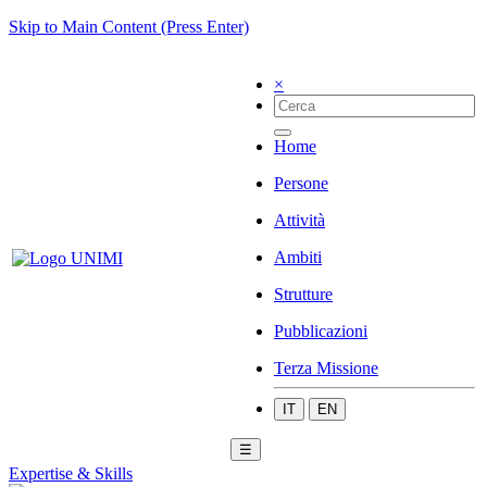
Skip to Main Content (Press Enter)
×
Home
Persone
Attività
Ambiti
Strutture
Pubblicazioni
Terza Missione
IT
EN
☰
Expertise & Skills