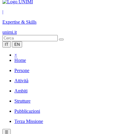
|
Expertise & Skills
unimi.it
IT
EN
×
Home
Persone
Attività
Ambiti
Strutture
Pubblicazioni
Terza Missione
☰