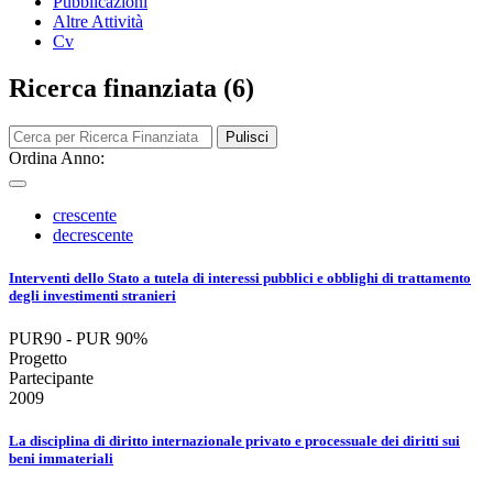
Pubblicazioni
Altre Attività
Cv
Ricerca finanziata (6)
Pulisci
Ordina Anno:
crescente
decrescente
Interventi dello Stato a tutela di interessi pubblici e obblighi di trattamento
degli investimenti stranieri
PUR90 - PUR 90%
Progetto
Partecipante
2009
La disciplina di diritto internazionale privato e processuale dei diritti sui
beni immateriali