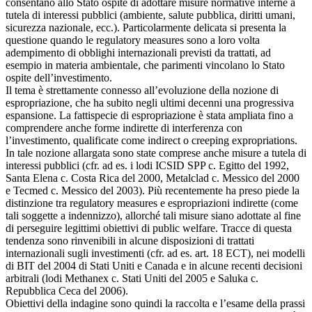
consentano allo Stato ospite di adottare misure normative interne a
tutela di interessi pubblici (ambiente, salute pubblica, diritti umani,
sicurezza nazionale, ecc.). Particolarmente delicata si presenta la
questione quando le regulatory measures sono a loro volta
adempimento di obblighi internazionali previsti da trattati, ad
esempio in materia ambientale, che parimenti vincolano lo Stato
ospite dell’investimento.
Il tema è strettamente connesso all’evoluzione della nozione di
espropriazione, che ha subito negli ultimi decenni una progressiva
espansione. La fattispecie di espropriazione è stata ampliata fino a
comprendere anche forme indirette di interferenza con
l’investimento, qualificate come indirect o creeping expropriations.
In tale nozione allargata sono state comprese anche misure a tutela di
interessi pubblici (cfr. ad es. i lodi ICSID SPP c. Egitto del 1992,
Santa Elena c. Costa Rica del 2000, Metalclad c. Messico del 2000
e Tecmed c. Messico del 2003). Più recentemente ha preso piede la
distinzione tra regulatory measures e espropriazioni indirette (come
tali soggette a indennizzo), allorché tali misure siano adottate al fine
di perseguire legittimi obiettivi di public welfare. Tracce di questa
tendenza sono rinvenibili in alcune disposizioni di trattati
internazionali sugli investimenti (cfr. ad es. art. 18 ECT), nei modelli
di BIT del 2004 di Stati Uniti e Canada e in alcune recenti decisioni
arbitrali (lodi Methanex c. Stati Uniti del 2005 e Saluka c.
Repubblica Ceca del 2006).
Obiettivi della indagine sono quindi la raccolta e l’esame della prassi