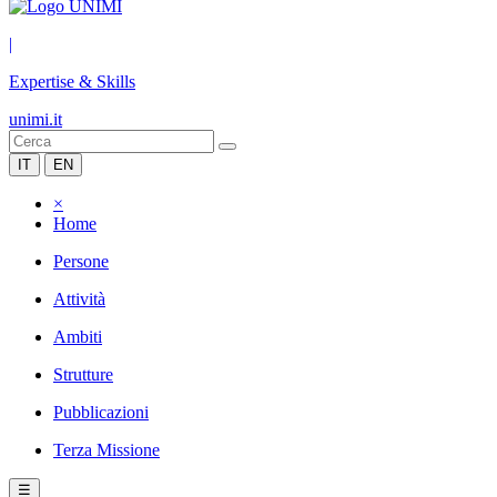
|
Expertise & Skills
unimi.it
IT
EN
×
Home
Persone
Attività
Ambiti
Strutture
Pubblicazioni
Terza Missione
☰