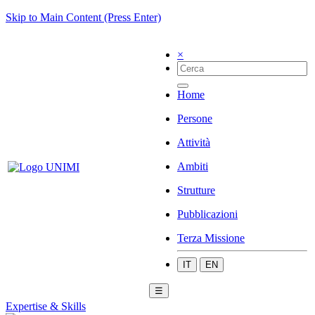
Skip to Main Content (Press Enter)
×
Home
Persone
Attività
Ambiti
Strutture
Pubblicazioni
Terza Missione
IT
EN
☰
Expertise & Skills