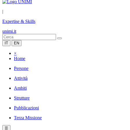
|
Expertise & Skills
unimi.it
IT
EN
×
Home
Persone
Attività
Ambiti
Strutture
Pubblicazioni
Terza Missione
☰