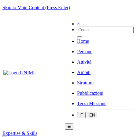
Skip to Main Content (Press Enter)
×
Home
Persone
Attività
Ambiti
Strutture
Pubblicazioni
Terza Missione
IT
EN
☰
Expertise & Skills