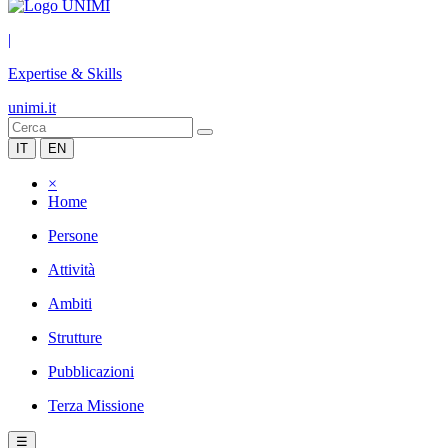
|
Expertise & Skills
unimi.it
IT
EN
×
Home
Persone
Attività
Ambiti
Strutture
Pubblicazioni
Terza Missione
☰