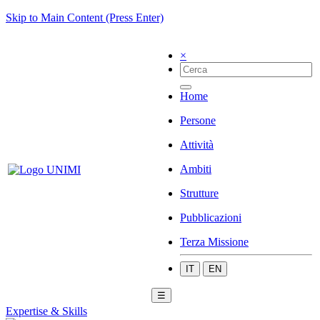
Skip to Main Content (Press Enter)
×
Home
Persone
Attività
Ambiti
Strutture
Pubblicazioni
Terza Missione
IT
EN
☰
Expertise & Skills