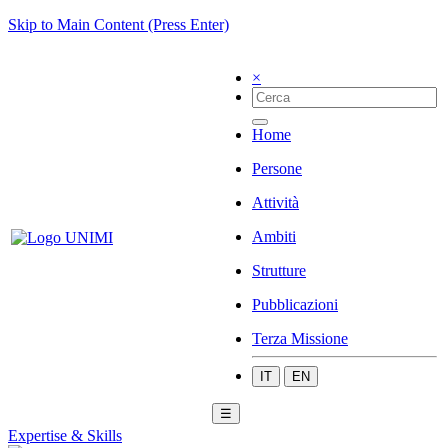
Skip to Main Content (Press Enter)
×
Home
Persone
Attività
Ambiti
Strutture
Pubblicazioni
Terza Missione
IT
EN
☰
Expertise & Skills