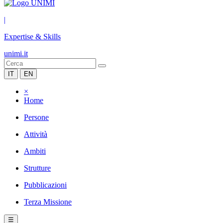
|
Expertise & Skills
unimi.it
IT
EN
×
Home
Persone
Attività
Ambiti
Strutture
Pubblicazioni
Terza Missione
☰