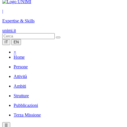
|
Expertise & Skills
unimi.it
IT
EN
×
Home
Persone
Attività
Ambiti
Strutture
Pubblicazioni
Terza Missione
☰