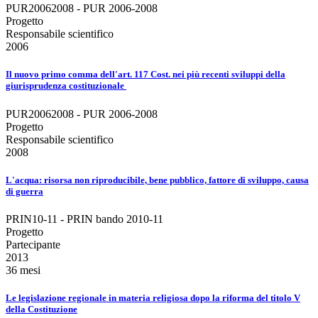
PUR20062008 - PUR 2006-2008
Progetto
Responsabile scientifico
2006
Il nuovo primo comma dell'art. 117 Cost. nei più recenti sviluppi della
giurisprudenza costituzionale
PUR20062008 - PUR 2006-2008
Progetto
Responsabile scientifico
2008
L'acqua: risorsa non riproducibile, bene pubblico, fattore di sviluppo, causa
di guerra
PRIN10-11 - PRIN bando 2010-11
Progetto
Partecipante
2013
36 mesi
Le legislazione regionale in materia religiosa dopo la riforma del titolo V
della Costituzione