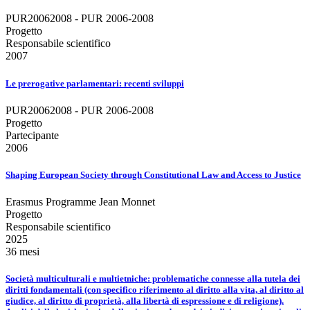
PUR20062008 - PUR 2006-2008
Progetto
Responsabile scientifico
2007
Le prerogative parlamentari: recenti sviluppi
PUR20062008 - PUR 2006-2008
Progetto
Partecipante
2006
Shaping European Society through Constitutional Law and Access to Justice
Erasmus Programme Jean Monnet
Progetto
Responsabile scientifico
2025
36 mesi
Società multiculturali e multietniche: problematiche connesse alla tutela dei
diritti fondamentali (con specifico riferimento al diritto alla vita, al diritto al
giudice, al diritto di proprietà, alla libertà di espressione e di religione).