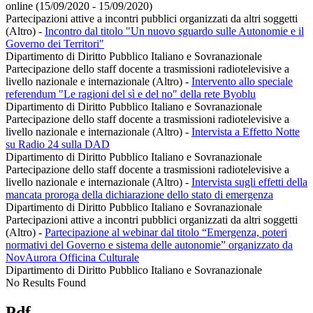
online (15/09/2020 - 15/09/2020)
Partecipazioni attive a incontri pubblici organizzati da altri soggetti
(Altro)
-
Incontro dal titolo "Un nuovo sguardo sulle Autonomie e il
Governo dei Territori"
Dipartimento di Diritto Pubblico Italiano e Sovranazionale
Partecipazione dello staff docente a trasmissioni radiotelevisive a
livello nazionale e internazionale (Altro)
-
Intervento allo speciale
referendum "Le ragioni del sì e del no" della rete Byoblu
Dipartimento di Diritto Pubblico Italiano e Sovranazionale
Partecipazione dello staff docente a trasmissioni radiotelevisive a
livello nazionale e internazionale (Altro)
-
Intervista a Effetto Notte
su Radio 24 sulla DAD
Dipartimento di Diritto Pubblico Italiano e Sovranazionale
Partecipazione dello staff docente a trasmissioni radiotelevisive a
livello nazionale e internazionale (Altro)
-
Intervista sugli effetti della
mancata proroga della dichiarazione dello stato di emergenza
Dipartimento di Diritto Pubblico Italiano e Sovranazionale
Partecipazioni attive a incontri pubblici organizzati da altri soggetti
(Altro)
-
Partecipazione al webinar dal titolo “Emergenza, poteri
normativi del Governo e sistema delle autonomie” organizzato da
NovAurora Officina Culturale
Dipartimento di Diritto Pubblico Italiano e Sovranazionale
No Results Found
Pdf