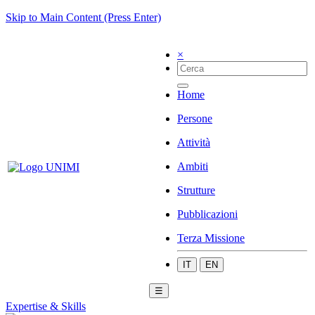
Skip to Main Content (Press Enter)
×
Home
Persone
Attività
Ambiti
Strutture
Pubblicazioni
Terza Missione
IT
EN
☰
Expertise & Skills