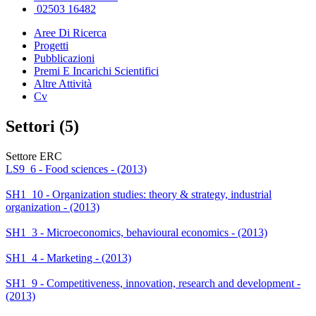
02503 16482
Aree Di Ricerca
Progetti
Pubblicazioni
Premi E Incarichi Scientifici
Altre Attività
Cv
Settori (5)
Settore ERC
LS9_6 - Food sciences - (2013)
SH1_10 - Organization studies: theory & strategy, industrial
organization - (2013)
SH1_3 - Microeconomics, behavioural economics - (2013)
SH1_4 - Marketing - (2013)
SH1_9 - Competitiveness, innovation, research and development -
(2013)