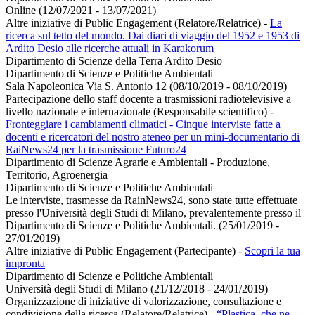
Online (12/07/2021 - 13/07/2021)
Altre iniziative di Public Engagement (Relatore/Relatrice)
-
La
ricerca sul tetto del mondo. Dai diari di viaggio del 1952 e 1953 di
Ardito Desio alle ricerche attuali in Karakorum
Dipartimento di Scienze della Terra Ardito Desio
Dipartimento di Scienze e Politiche Ambientali
Sala Napoleonica Via S. Antonio 12 (08/10/2019 - 08/10/2019)
Partecipazione dello staff docente a trasmissioni radiotelevisive a
livello nazionale e internazionale (Responsabile scientifico)
-
Fronteggiare i cambiamenti climatici - Cinque interviste fatte a
docenti e ricercatori del nostro ateneo per un mini-documentario di
RaiNews24 per la trasmissione Futuro24
Dipartimento di Scienze Agrarie e Ambientali - Produzione,
Territorio, Agroenergia
Dipartimento di Scienze e Politiche Ambientali
Le interviste, trasmesse da RainNews24, sono state tutte effettuate
presso l'Università degli Studi di Milano, prevalentemente presso il
Dipartimento di Scienze e Politiche Ambientali. (25/01/2019 -
27/01/2019)
Altre iniziative di Public Engagement (Partecipante)
-
Scopri la tua
impronta
Dipartimento di Scienze e Politiche Ambientali
Università degli Studi di Milano (21/12/2018 - 24/01/2019)
Organizzazione di iniziative di valorizzazione, consultazione e
condivisione della ricerca (Relatore/Relatrice)
-
“Plastica, che ne