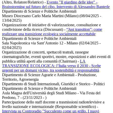
(Altro, Relatore/Relatrice)
-
Evento "Il giardino delle idee" -
Brainstorming sul futuro del cibo. Intervento di Alessandro Banterle
Dipartimento di Scienze e Politiche Ambientali
Museo Diocesano Carlo Maria Martini (Milano) (08/04/2025 -
13/04/2025)
Organizzazione di iniziative di valorizzazione, consultazione e
condivisione della ricerca (Discussant)
-
“Just transition”: come
realizzare una transizione ecologica socialmente accettabile
Dipartimento di Scienze e Politiche Ambientali
Sala Napoleonica via Sant’Antonio 12 - Milano (02/04/2025 -
02/04/2025)
Organizzazione di concerti, spettacoli teatrali, rassegne
cinematografiche, eventi sportivi, mostre, esposizioni e altri eventi di
pubblica utilità aperti alla comunità (Chairman)
-
LA
TRANSIZIONE ECOLOGICA: l’Italia verso il 2030 - Scelte
urgenti per un domani vicino, tra sostenibilità e responsabilità
Dipartimento di Scienze Agrarie e Ambientali - Produzione,
Territorio, Agroenergia
Dipartimento di Studi Internazionali, Giuridici e Storico - Politici
Dipartimento di Scienze e Politiche Ambientali
Aula Magna dell'Università degli Studi Milano - Via Festa del
Perdono, 7 - (23/11/2023 - )
Partecipazione dello staff docente a trasmissioni radiotelevisive a
livello nazionale e internazionale (Responsabile scientifico)
-
Intervista su Controradio "Succulento come un grillo. I nuovi