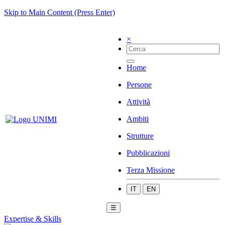
Skip to Main Content (Press Enter)
×
Home
Persone
Attività
Ambiti
Strutture
Pubblicazioni
Terza Missione
IT
EN
☰
Expertise & Skills