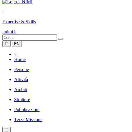
|
Expertise & Skills
unimi.it
IT
EN
×
Home
Persone
Attività
Ambiti
Strutture
Pubblicazioni
Terza Missione
☰