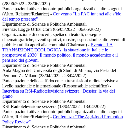
(28/06/2022 - 28/06/2022)
Partecipazioni attive a incontri pubblici organizzati da altri soggetti
(Altro, Relatore/Relatrice)
-
Convegno "La PAC innanzi alle sfide
del tempo presente"
Dipartimento di Scienze e Politiche Ambientali
Firenze, Logge Uffizi Corti (06/05/2022 - 06/05/2022)
Organizzazione di concerti, spettacoli teatrali, rassegne
cinematografiche, eventi sportivi, mostre, esposizioni e altri eventi di
pubblica utilità aperti alla comunità (Chairman)
-
Evento “LA
TRANSIZIONE ECOLOGICA: la situazione in Italia e le
prospettive al 2030” Il mondo politico, il mondo accademico e il
pensiero dei giovani
Dipartimento di Scienze e Politiche Ambientali
Aula Magna dell'Università degli Studi di Milano, via Festa del
Perdono 7 - Milano (28/04/2022 - 28/04/2022)
Partecipazione dello staff docente a trasmissioni radiotelevisive a
livello nazionale e internazionale (Responsabile scientifico)
-
Intervista su RSI-Radiotelevisione svizzera "Dossier: la via del
grano"
Dipartimento di Scienze e Politiche Ambientali
RSI-Radiotelevisione svizzera (13/04/2022 - 13/04/2022)
Partecipazioni attive a incontri pubblici organizzati da altri soggetti
(Altro, Relatore/Relatrice)
-
Conferenza "The Agri-food Promotion
Policy Review"
Dipartimento di Scienze e Politiche Ambientali