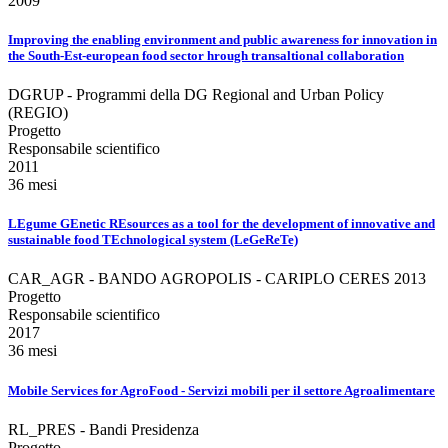
2009
Improving the enabling environment and public awareness for innovation in
the South-Est-european food sector hrough transaltional collaboration
DGRUP - Programmi della DG Regional and Urban Policy
(REGIO)
Progetto
Responsabile scientifico
2011
36 mesi
LEgume GEnetic REsources as a tool for the development of innovative and
sustainable food TEchnological system (LeGeReTe)
CAR_AGR - BANDO AGROPOLIS - CARIPLO CERES 2013
Progetto
Responsabile scientifico
2017
36 mesi
Mobile Services for AgroFood - Servizi mobili per il settore Agroalimentare
RL_PRES - Bandi Presidenza
Progetto