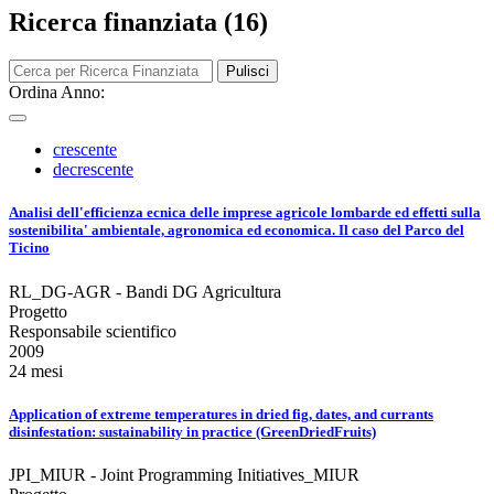
Ricerca finanziata (16)
Pulisci
Ordina Anno:
crescente
decrescente
Analisi dell'efficienza ecnica delle imprese agricole lombarde ed effetti sulla
sostenibilita' ambientale, agronomica ed economica. Il caso del Parco del
Ticino
RL_DG-AGR - Bandi DG Agricultura
Progetto
Responsabile scientifico
2009
24 mesi
Application of extreme temperatures in dried fig, dates, and currants
disinfestation: sustainability in practice (GreenDriedFruits)
JPI_MIUR - Joint Programming Initiatives_MIUR