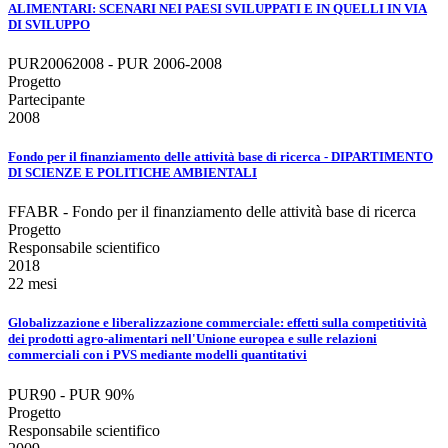
ALIMENTARI: SCENARI NEI PAESI SVILUPPATI E IN QUELLI IN VIA
DI SVILUPPO
PUR20062008 - PUR 2006-2008
Progetto
Partecipante
2008
Fondo per il finanziamento delle attività base di ricerca - DIPARTIMENTO
DI SCIENZE E POLITICHE AMBIENTALI
FFABR - Fondo per il finanziamento delle attività base di ricerca
Progetto
Responsabile scientifico
2018
22 mesi
Globalizzazione e liberalizzazione commerciale: effetti sulla competitività
dei prodotti agro-alimentari nell'Unione europea e sulle relazioni
commerciali con i PVS mediante modelli quantitativi
PUR90 - PUR 90%
Progetto
Responsabile scientifico