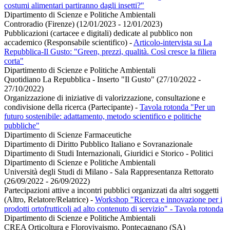
costumi alimentari partiranno dagli insetti?"
Dipartimento di Scienze e Politiche Ambientali
Controradio (Firenze) (12/01/2023 - 12/01/2023)
Pubblicazioni (cartacee e digitali) dedicate al pubblico non
accademico (Responsabile scientifico)
-
Articolo-intervista su La
Repubblica-Il Gusto: "Green, prezzi, qualità. Così cresce la filiera
corta"
Dipartimento di Scienze e Politiche Ambientali
Quotidiano La Repubblica - Inserto "Il Gusto" (27/10/2022 -
27/10/2022)
Organizzazione di iniziative di valorizzazione, consultazione e
condivisione della ricerca (Partecipante)
-
Tavola rotonda "Per un
futuro sostenibile: adattamento, metodo scientifico e politiche
pubbliche"
Dipartimento di Scienze Farmaceutiche
Dipartimento di Diritto Pubblico Italiano e Sovranazionale
Dipartimento di Studi Internazionali, Giuridici e Storico - Politici
Dipartimento di Scienze e Politiche Ambientali
Università degli Studi di Milano - Sala Rappresentanza Rettorato
(26/09/2022 - 26/09/2022)
Partecipazioni attive a incontri pubblici organizzati da altri soggetti
(Altro, Relatore/Relatrice)
-
Workshop "Ricerca e innovazione per i
prodotti ortofrutticoli ad alto contenuto di servizio" - Tavola rotonda
Dipartimento di Scienze e Politiche Ambientali
CREA Orticoltura e Florovivaismo, Pontecagnano (SA)