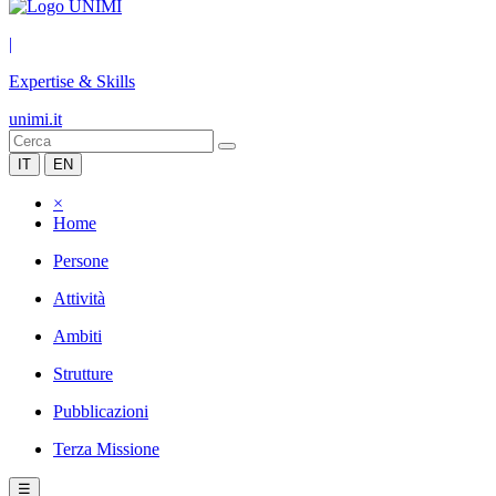
|
Expertise & Skills
unimi.it
IT
EN
×
Home
Persone
Attività
Ambiti
Strutture
Pubblicazioni
Terza Missione
☰