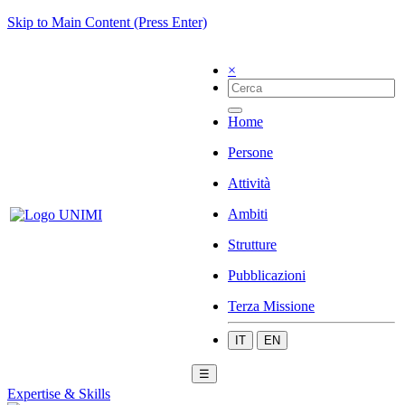
Skip to Main Content (Press Enter)
×
Home
Persone
Attività
Ambiti
Strutture
Pubblicazioni
Terza Missione
IT
EN
☰
Expertise & Skills