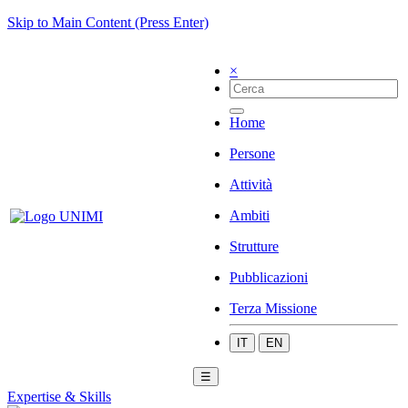
Skip to Main Content (Press Enter)
×
Home
Persone
Attività
Ambiti
Strutture
Pubblicazioni
Terza Missione
IT
EN
☰
Expertise & Skills