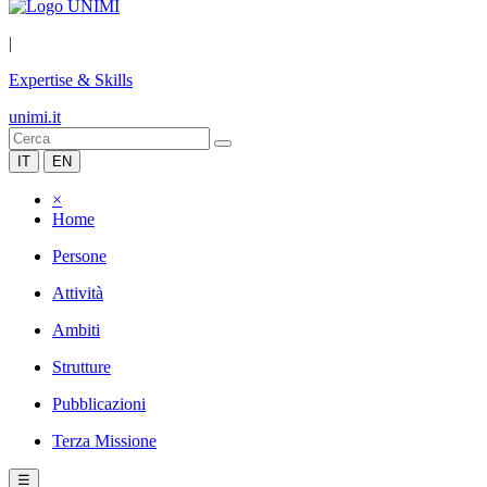
|
Expertise & Skills
unimi.it
IT
EN
×
Home
Persone
Attività
Ambiti
Strutture
Pubblicazioni
Terza Missione
☰