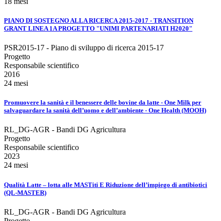
18 mesi
PIANO DI SOSTEGNO ALLA RICERCA 2015-2017 - TRANSITION
GRANT LINEA 1A PROGETTO "UNIMI PARTENARIATI H2020"
PSR2015-17 - Piano di sviluppo di ricerca 2015-17
Progetto
Responsabile scientifico
2016
24 mesi
Promuovere la sanità e il benessere delle bovine da latte - One Milk per
salvaguardare la sanità dell’uomo e dell’ambiente - One Health (MOOH)
RL_DG-AGR - Bandi DG Agricultura
Progetto
Responsabile scientifico
2023
24 mesi
Qualità Latte – lotta alle MASTiti E Riduzione dell’impiego di antibiotici
(QL-MASTER)
RL_DG-AGR - Bandi DG Agricultura
Progetto