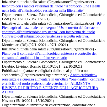
Iniziative di tutela della salute (Organizzatore/Organizzatrice)
-
Incontro con i medici veterinari dal titolo "Approccio One Health
nella lotta all'antimicrobico resistenza nella filiera latte"
Dipartimento di Scienze Biomediche, Chirurgiche ed Odontoiatriche
Lodi (15/11/2021 - 15/11/2021)
Iniziative di tutela della salute (Organizzatore/Organizzatrice)
-
93
Fiera agricola nazionale - convegno " Uso corretto del farmaco e
contrasto all'antimicrobico resistenza" con intervento del titolo
Contrasto dell'antimicrobico-resistenza e asciutta selettiva.
Dipartimento di Scienze Biomediche, Chirurgiche ed Odontoiatriche
Montichiari (BS) (07/11/2021 - 07/11/2021)
Iniziative di tutela della salute (Organizzatore/Organizzatrice)
-
Piano per il contrasto all'antimicrobicoresistenza e controllo del
consumo di antibiotici in ambito veterinario
Dipartimento di Scienze Biomediche, Chirurgiche ed Odontoiatriche
Delebio, Livigno, Bormio (21/10/2021 - 22/10/2021)
Pubblicazioni (cartacee e digitali) dedicate al pubblico non
accademico (Organizzatore/Organizzatrice)
-
Antimicrobiotico-
resistenza e sicurezza alimentare in un’ottica “one-health”: centralità
e criticità del ruolo professionale veterinario - ALIMENTA
RIVISTA DI DIRITTO E SCIENZE DELL’AGRICOLTURA,
ALIME
Dipartimento di Scienze Biomediche, Chirurgiche ed Odontoiatriche
Novara (15/10/2021 - 15/10/2021)
Organizzazione di iniziative di valorizzazione, consultazione e