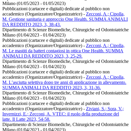
Milano (01/05/2023 - 01/05/2023)
Pubblicazioni (cartacee e digitali) dedicate al pubblico non
accademico (Organizzatore/Organizzatrice)
-
Zecconi, A.; Cipolla,
M. Gestione sanitaria e approccio One Health. SUMMA ANIMALI
DA REDDITO 2023, 3, 38-43.
Dipartimento di Scienze Biomediche, Chirurgiche ed Odontoiatriche
Milano (01/04/2023 - 01/04/2023)
Pubblicazioni (cartacee e digitali) dedicate al pubblico non
accademico (Organizzatore/Organizzatrice)
-
Zecconi, A.; Cipolla,
M. Le mastiti da batteri contagiosi in ottica One Health. SUMMA
ANIMALI DA REDDITO 2023, 3, 25-29.
Dipartimento di Scienze Biomediche, Chirurgiche ed Odontoiatriche
Milano (01/04/2023 - 01/04/2023)
Pubblicazioni (cartacee e digitali) dedicate al pubblico non
accademico (Organizzatore/Organizzatrice)
-
Zecconi, A.; Cipolla,
M. L’asciutta selettiva dopo tre anni di applicazione in allevamento.
SUMMA ANIMALI DA REDDITO 2023, 3, 31-36.
Dipartimento di Scienze Biomediche, Chirurgiche ed Odontoiatriche
Milano (01/04/2023 - 01/04/2023)
Pubblicazioni (cartacee e digitali) dedicate al pubblico non
accademico (Organizzatore/Organizzatrice)
-
Ziviani, S.; Sora, V.;
Invernizzi, E.; Zecconi, A. VTEC: il ruolo della produzione del
latte. Il Latte 2023, 54-58.
Dipartimento di Scienze Biomediche, Chirurgiche ed Odontoiatriche
Milano (01/04/2023 - 01/04/2023)