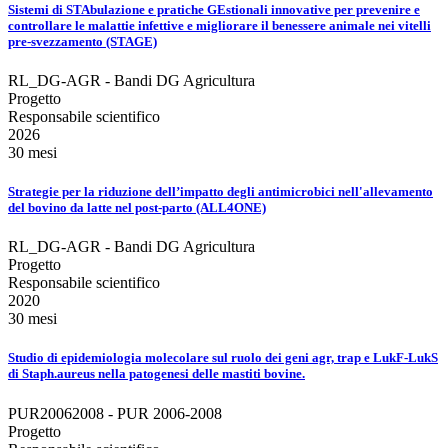
Sistemi di STAbulazione e pratiche GEstionali innovative per prevenire e
controllare le malattie infettive e migliorare il benessere animale nei vitelli
pre-svezzamento (STAGE)
RL_DG-AGR - Bandi DG Agricultura
Progetto
Responsabile scientifico
2026
30 mesi
Strategie per la riduzione dell’impatto degli antimicrobici nell'allevamento
del bovino da latte nel post-parto (ALL4ONE)
RL_DG-AGR - Bandi DG Agricultura
Progetto
Responsabile scientifico
2020
30 mesi
Studio di epidemiologia molecolare sul ruolo dei geni agr, trap e LukF-LukS
di Staph.aureus nella patogenesi delle mastiti bovine.
PUR20062008 - PUR 2006-2008
Progetto