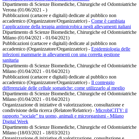
Dipartimento di Scienze Biomediche, Chirurgiche ed Odontoiatriche
Verona (01/06/2021 - )
Pubblicazioni (cartacee e digitali) dedicate al pubblico non
accademico (Organizzatore/Organizzatrice)
-
Come è cambiata
l’applicazione della terapia antimicrobica negli allevamenti italiani
Dipartimento di Scienze Biomediche, Chirurgiche ed Odontoiatriche
Milano (01/04/2021 - 01/04/2021)
Pubblicazioni (cartacee e digitali) dedicate al pubblico non
accademico (Organizzatore/Organizzatrice)
-
Epidemiologia delle
infezioni mammarie in allevamenti con una corretta gestione
sanitaria
Dipartimento di Scienze Biomediche, Chirurgiche ed Odontoiatriche
Milano (01/04/2021 - 01/04/2021)
Pubblicazioni (cartacee e digitali) dedicate al pubblico non
accademico (Organizzatore/Organizzatrice)
-
Il conteggio
differenziale delle cellule somatiche: come utilizzarlo al meglio
Dipartimento di Scienze Biomediche, Chirurgiche ed Odontoiatriche
Milano (01/04/2021 - 01/04/2021)
Organizzazione di iniziative di valorizzazione, consultazione e
condivisione della ricerca (Relatore/Relatrice)
-
MicrobiCITY: il
rapporto “sociale” tra uomo, animali e microrganismi - Milano
Digital Week
Dipartimento di Scienze Biomediche, Chirurgiche ed Odontoiatriche
Milano (18/03/2021 - 18/03/2021)
Organizzazione di iniziative di valorizzazione, consultazione e