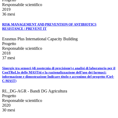
Responsabile scientifico
2019
36 mesi
RISK MANAGEMENT AND PREVENTION OF ANTIBIOTICS
RESISTANCE | PREVENT IT
Erasmus Plus International Capacity Building
Progetto
Responsabile scientifico
2018
37 mesi
Sinergie tra sensori (di zootecnia di precisione) e analisi di laboratorio per il
ConTRoLlo delle MASTiti e la razionalizzazione dell’uso dei farmaci:
informazione e dimostrazione Indicare titolo e acronimo del progetto (Ctrl-
C-MAST)
RL_DG-AGR - Bandi DG Agricultura
Progetto
Responsabile scientifico
2020
30 mesi