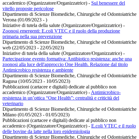
accademico (Organizzatore/Organizzatrice)
-
Sul benessere del
vitello proposte pericolose
Dipartimento di Scienze Biomediche, Chirurgiche ed Odontoiatriche
Verona (01/09/2023 - )
Iniziative di tutela della salute (Organizzatore/Organizzatrice)
-
Zoonosi emergenti: E.coli VTEC e il ruolo della produzione
primaria nella sua prevenzione
Dipartimento di Scienze Biomediche, Chirurgiche ed Odontoiatriche
web (22/05/2023 - 22/05/2023)
Iniziative di tutela della salute (Organizzatore/Organizzatrice)
-
Partecipazione evento formativa: Antibiotico resistenza: anche una
zoonosi alla luce dell'approccio One Health. Relazione dal titolo
Antimicrobico resistenza e ambiente
Dipartimento di Scienze Biomediche, Chirurgiche ed Odontoiatriche
Ragusa (10/05/2023 - 10/05/2023)
Pubblicazioni (cartacee e digitali) dedicate al pubblico non
accademico (Organizzatore/Organizzatrice)
-
Antimicrobico-
resistenza in un’ottica “One Health”: centralità e criticità del
veterinario
Dipartimento di Scienze Biomediche, Chirurgiche ed Odontoiatriche
Milano (01/05/2023 - 01/05/2023)
Pubblicazioni (cartacee e digitali) dedicate al pubblico non
accademico (Organizzatore/Organizzatrice)
-
E.coli VTEC e il ruolo
delle bovine da latte nella loro epidemiologia
Dipartimento di Scienze Biomediche, Chirurgiche ed Odontoiatriche