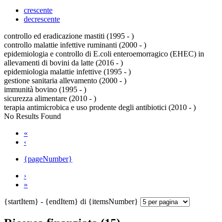
crescente
decrescente
controllo ed eradicazione mastiti (1995 - )
controllo malattie infettive ruminanti (2000 - )
epidemiologia e controllo di E.coli enteroemorragico (EHEC) in
allevamenti di bovini da latte (2016 - )
epidemiologia malattie infettive (1995 - )
gestione sanitaria allevamento (2000 - )
immunità bovino (1995 - )
sicurezza alimentare (2010 - )
terapia antimicrobica e uso prodente degli antibiotici (2010 - )
No Results Found
«
‹
{pageNumber}
›
»
{startItem} - {endItem} di {itemsNumber}