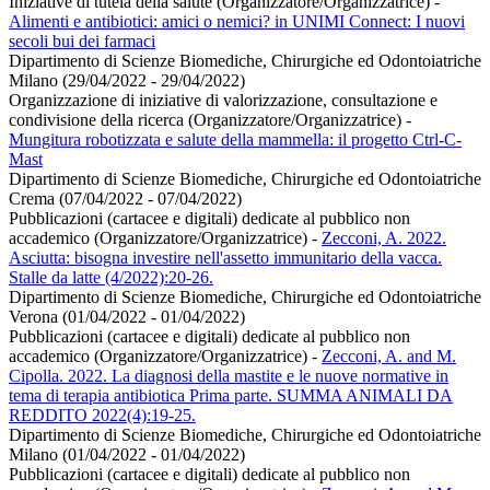
Iniziative di tutela della salute (Organizzatore/Organizzatrice)
-
Alimenti e antibiotici: amici o nemici? in UNIMI Connect: I nuovi
secoli bui dei farmaci
Dipartimento di Scienze Biomediche, Chirurgiche ed Odontoiatriche
Milano (29/04/2022 - 29/04/2022)
Organizzazione di iniziative di valorizzazione, consultazione e
condivisione della ricerca (Organizzatore/Organizzatrice)
-
Mungitura robotizzata e salute della mammella: il progetto Ctrl-C-
Mast
Dipartimento di Scienze Biomediche, Chirurgiche ed Odontoiatriche
Crema (07/04/2022 - 07/04/2022)
Pubblicazioni (cartacee e digitali) dedicate al pubblico non
accademico (Organizzatore/Organizzatrice)
-
Zecconi, A. 2022.
Asciutta: bisogna investire nell'assetto immunitario della vacca.
Stalle da latte (4/2022):20-26.
Dipartimento di Scienze Biomediche, Chirurgiche ed Odontoiatriche
Verona (01/04/2022 - 01/04/2022)
Pubblicazioni (cartacee e digitali) dedicate al pubblico non
accademico (Organizzatore/Organizzatrice)
-
Zecconi, A. and M.
Cipolla. 2022. La diagnosi della mastite e le nuove normative in
tema di terapia antibiotica Prima parte. SUMMA ANIMALI DA
REDDITO 2022(4):19-25.
Dipartimento di Scienze Biomediche, Chirurgiche ed Odontoiatriche
Milano (01/04/2022 - 01/04/2022)
Pubblicazioni (cartacee e digitali) dedicate al pubblico non