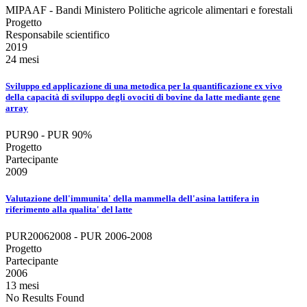
MIPAAF - Bandi Ministero Politiche agricole alimentari e forestali
Progetto
Responsabile scientifico
2019
24 mesi
Sviluppo ed applicazione di una metodica per la quantificazione ex vivo
della capacità di sviluppo degli ovociti di bovine da latte mediante gene
array
PUR90 - PUR 90%
Progetto
Partecipante
2009
Valutazione dell'immunita' della mammella dell'asina lattifera in
riferimento alla qualita' del latte
PUR20062008 - PUR 2006-2008
Progetto
Partecipante
2006
13 mesi
No Results Found