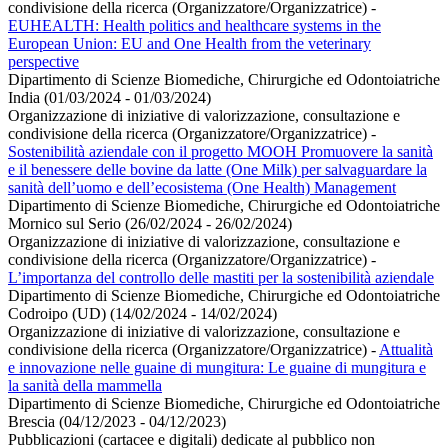
condivisione della ricerca (Organizzatore/Organizzatrice)
-
EUHEALTH: Health politics and healthcare systems in the
European Union: EU and One Health from the veterinary
perspective
Dipartimento di Scienze Biomediche, Chirurgiche ed Odontoiatriche
India (01/03/2024 - 01/03/2024)
Organizzazione di iniziative di valorizzazione, consultazione e
condivisione della ricerca (Organizzatore/Organizzatrice)
-
Sostenibilità aziendale con il progetto MOOH Promuovere la sanità
e il benessere delle bovine da latte (One Milk) per salvaguardare la
sanità dell’uomo e dell’ecosistema (One Health) Management
Dipartimento di Scienze Biomediche, Chirurgiche ed Odontoiatriche
Mornico sul Serio (26/02/2024 - 26/02/2024)
Organizzazione di iniziative di valorizzazione, consultazione e
condivisione della ricerca (Organizzatore/Organizzatrice)
-
L’importanza del controllo delle mastiti per la sostenibilità aziendale
Dipartimento di Scienze Biomediche, Chirurgiche ed Odontoiatriche
Codroipo (UD) (14/02/2024 - 14/02/2024)
Organizzazione di iniziative di valorizzazione, consultazione e
condivisione della ricerca (Organizzatore/Organizzatrice)
-
Attualità
e innovazione nelle guaine di mungitura: Le guaine di mungitura e
la sanità della mammella
Dipartimento di Scienze Biomediche, Chirurgiche ed Odontoiatriche
Brescia (04/12/2023 - 04/12/2023)
Pubblicazioni (cartacee e digitali) dedicate al pubblico non