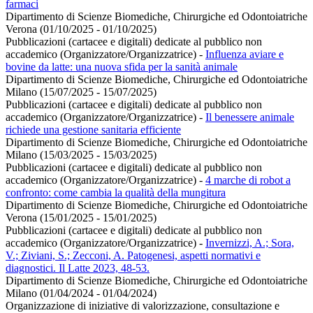
farmaci
Dipartimento di Scienze Biomediche, Chirurgiche ed Odontoiatriche
Verona (01/10/2025 - 01/10/2025)
Pubblicazioni (cartacee e digitali) dedicate al pubblico non
accademico (Organizzatore/Organizzatrice)
-
Influenza aviare e
bovine da latte: una nuova sfida per la sanità animale
Dipartimento di Scienze Biomediche, Chirurgiche ed Odontoiatriche
Milano (15/07/2025 - 15/07/2025)
Pubblicazioni (cartacee e digitali) dedicate al pubblico non
accademico (Organizzatore/Organizzatrice)
-
Il benessere animale
richiede una gestione sanitaria efficiente
Dipartimento di Scienze Biomediche, Chirurgiche ed Odontoiatriche
Milano (15/03/2025 - 15/03/2025)
Pubblicazioni (cartacee e digitali) dedicate al pubblico non
accademico (Organizzatore/Organizzatrice)
-
4 marche di robot a
confronto: come cambia la qualità della mungitura
Dipartimento di Scienze Biomediche, Chirurgiche ed Odontoiatriche
Verona (15/01/2025 - 15/01/2025)
Pubblicazioni (cartacee e digitali) dedicate al pubblico non
accademico (Organizzatore/Organizzatrice)
-
Invernizzi, A.; Sora,
V.; Ziviani, S.; Zecconi, A. Patogenesi, aspetti normativi e
diagnostici. Il Latte 2023, 48-53.
Dipartimento di Scienze Biomediche, Chirurgiche ed Odontoiatriche
Milano (01/04/2024 - 01/04/2024)
Organizzazione di iniziative di valorizzazione, consultazione e