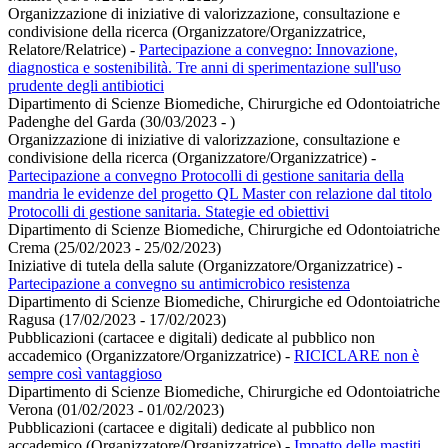
Organizzazione di iniziative di valorizzazione, consultazione e
condivisione della ricerca (Organizzatore/Organizzatrice,
Relatore/Relatrice)
-
Partecipazione a convegno: Innovazione,
diagnostica e sostenibilità. Tre anni di sperimentazione sull'uso
prudente degli antibiotici
Dipartimento di Scienze Biomediche, Chirurgiche ed Odontoiatriche
Padenghe del Garda (30/03/2023 - )
Organizzazione di iniziative di valorizzazione, consultazione e
condivisione della ricerca (Organizzatore/Organizzatrice)
-
Partecipazione a convegno Protocolli di gestione sanitaria della
mandria le evidenze del progetto QL Master con relazione dal titolo
Protocolli di gestione sanitaria. Stategie ed obiettivi
Dipartimento di Scienze Biomediche, Chirurgiche ed Odontoiatriche
Crema (25/02/2023 - 25/02/2023)
Iniziative di tutela della salute (Organizzatore/Organizzatrice)
-
Partecipazione a convegno su antimicrobico resistenza
Dipartimento di Scienze Biomediche, Chirurgiche ed Odontoiatriche
Ragusa (17/02/2023 - 17/02/2023)
Pubblicazioni (cartacee e digitali) dedicate al pubblico non
accademico (Organizzatore/Organizzatrice)
-
RICICLARE non è
sempre così vantaggioso
Dipartimento di Scienze Biomediche, Chirurgiche ed Odontoiatriche
Verona (01/02/2023 - 01/02/2023)
Pubblicazioni (cartacee e digitali) dedicate al pubblico non
accademico (Organizzatore/Organizzatrice)
-
Impatto delle mastiti