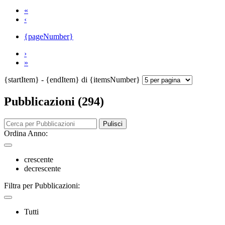
«
‹
{pageNumber}
›
»
{startItem} - {endItem} di {itemsNumber}
Pubblicazioni (294)
Pulisci
Ordina Anno:
crescente
decrescente
Filtra per Pubblicazioni:
Tutti