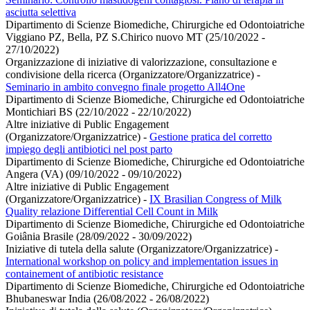
asciutta selettiva
Dipartimento di Scienze Biomediche, Chirurgiche ed Odontoiatriche
Viggiano PZ, Bella, PZ S.Chirico nuovo MT (25/10/2022 -
27/10/2022)
Organizzazione di iniziative di valorizzazione, consultazione e
condivisione della ricerca (Organizzatore/Organizzatrice)
-
Seminario in ambito convegno finale progetto All4One
Dipartimento di Scienze Biomediche, Chirurgiche ed Odontoiatriche
Montichiari BS (22/10/2022 - 22/10/2022)
Altre iniziative di Public Engagement
(Organizzatore/Organizzatrice)
-
Gestione pratica del corretto
impiego degli antibiotici nel post parto
Dipartimento di Scienze Biomediche, Chirurgiche ed Odontoiatriche
Angera (VA) (09/10/2022 - 09/10/2022)
Altre iniziative di Public Engagement
(Organizzatore/Organizzatrice)
-
IX Brasilian Congress of Milk
Quality relazione Differential Cell Count in Milk
Dipartimento di Scienze Biomediche, Chirurgiche ed Odontoiatriche
Goiânia Brasile (28/09/2022 - 30/09/2022)
Iniziative di tutela della salute (Organizzatore/Organizzatrice)
-
International workshop on policy and implementation issues in
containement of antibiotic resistance
Dipartimento di Scienze Biomediche, Chirurgiche ed Odontoiatriche
Bhubaneswar India (26/08/2022 - 26/08/2022)