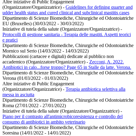
Altre iniziative di Public Engagement
(Organizzatore/Organizzatrice)
-
Guidelines for defining quarter and
udder health status and cured clinical and subclinical mastitis cases
Dipartimento di Scienze Biomediche, Chirurgiche ed Odontoiatriche
EU (Bruxelles) (30/03/2022 - 30/03/2022)
Iniziative di tutela della salute (Organizzatore/Organizzatrice)
-
Protocolli di gestione sanitaria - Terapia delle mastiti. Aspetti teorici
e pratici
Dipartimento di Scienze Biomediche, Chirurgiche ed Odontoiatriche
Mornico sul Serio (14/03/2022 - 14/03/2022)
Pubblicazioni (cartacee e digitali) dedicate al pubblico non
accademico (Organizzatore/Organizzatrice)
-
Zecconi, A. 2022.
Antibiotici in calo...forse troppo? Page 65 in Stalle da latte. Verona.
Dipartimento di Scienze Biomediche, Chirurgiche ed Odontoiatriche
Verona (01/03/2022 - 01/03/2022)
Altre iniziative di Public Engagement
(Organizzatore/Organizzatrice)
-
Terapia antibiotica selettiva alla
messa in asciutta
Dipartimento di Scienze Biomediche, Chirurgiche ed Odontoiatriche
Roma (27/01/2022 - 27/01/2022)
Iniziative di tutela della salute (Organizzatore/Organizzatrice)
-
Piano per il contrasto all'antimicrobicoresistenza e controllo del
consumo di antibiotici in ambito veterinario
Dipartimento di Scienze Biomediche, Chirurgiche ed Odontoiatriche
Soresina (14/01/2022 - 14/01/2022)