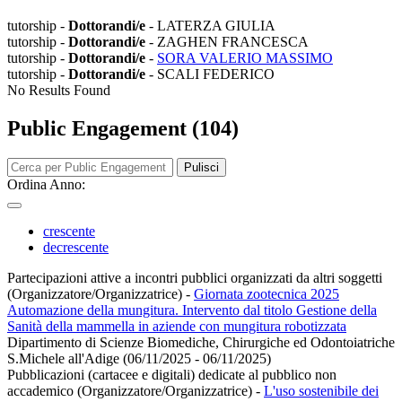
tutorship -
Dottorandi/e
- LATERZA GIULIA
tutorship -
Dottorandi/e
- ZAGHEN FRANCESCA
tutorship -
Dottorandi/e
-
SORA VALERIO MASSIMO
tutorship -
Dottorandi/e
- SCALI FEDERICO
No Results Found
Public Engagement (104)
Pulisci
Ordina Anno:
crescente
decrescente
Partecipazioni attive a incontri pubblici organizzati da altri soggetti
(Organizzatore/Organizzatrice)
-
Giornata zootecnica 2025
Automazione della mungitura. Intervento dal titolo Gestione della
Sanità della mammella in aziende con mungitura robotizzata
Dipartimento di Scienze Biomediche, Chirurgiche ed Odontoiatriche
S.Michele all'Adige (06/11/2025 - 06/11/2025)
Pubblicazioni (cartacee e digitali) dedicate al pubblico non
accademico (Organizzatore/Organizzatrice)
-
L'uso sostenibile dei