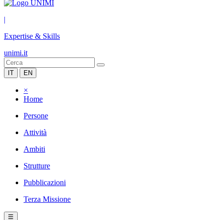
|
Expertise & Skills
unimi.it
IT
EN
×
Home
Persone
Attività
Ambiti
Strutture
Pubblicazioni
Terza Missione
☰