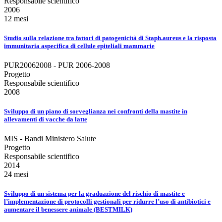
Responsabile scientifico
2006
12 mesi
Studio sulla relazione tra fattori di patogenicità di Staph.aureus e la risposta
immunitaria aspecifica di cellule epiteliali mammarie
PUR20062008 - PUR 2006-2008
Progetto
Responsabile scientifico
2008
Sviluppo di un piano di sorveglianza nei confronti della mastite in
allevamenti di vacche da latte
MIS - Bandi Ministero Salute
Progetto
Responsabile scientifico
2014
24 mesi
Sviluppo di un sistema per la graduazione del rischio di mastite e
l’implementazione di protocolli gestionali per ridurre l’uso di antibiotici e
aumentare il benessere animale (BESTMILK)