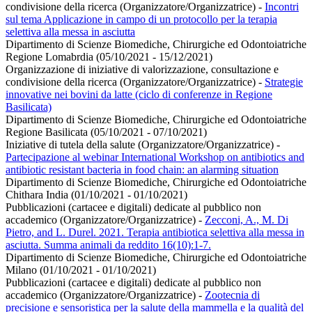
condivisione della ricerca (Organizzatore/Organizzatrice)
-
Incontri
sul tema Applicazione in campo di un protocollo per la terapia
selettiva alla messa in asciutta
Dipartimento di Scienze Biomediche, Chirurgiche ed Odontoiatriche
Regione Lomabrdia (05/10/2021 - 15/12/2021)
Organizzazione di iniziative di valorizzazione, consultazione e
condivisione della ricerca (Organizzatore/Organizzatrice)
-
Strategie
innovative nei bovini da latte (ciclo di conferenze in Regione
Basilicata)
Dipartimento di Scienze Biomediche, Chirurgiche ed Odontoiatriche
Regione Basilicata (05/10/2021 - 07/10/2021)
Iniziative di tutela della salute (Organizzatore/Organizzatrice)
-
Partecipazione al webinar International Workshop on antibiotics and
antibiotic resistant bacteria in food chain: an alarming situation
Dipartimento di Scienze Biomediche, Chirurgiche ed Odontoiatriche
Chithara India (01/10/2021 - 01/10/2021)
Pubblicazioni (cartacee e digitali) dedicate al pubblico non
accademico (Organizzatore/Organizzatrice)
-
Zecconi, A., M. Di
Pietro, and L. Durel. 2021. Terapia antibiotica selettiva alla messa in
asciutta. Summa animali da reddito 16(10):1-7.
Dipartimento di Scienze Biomediche, Chirurgiche ed Odontoiatriche
Milano (01/10/2021 - 01/10/2021)
Pubblicazioni (cartacee e digitali) dedicate al pubblico non
accademico (Organizzatore/Organizzatrice)
-
Zootecnia di
precisione e sensoristica per la salute della mammella e la qualità del