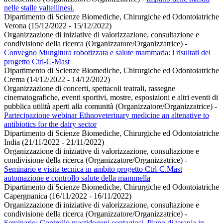
nelle stalle valtellinesi.
Dipartimento di Scienze Biomediche, Chirurgiche ed Odontoiatriche
Verona (15/12/2022 - 15/12/2022)
Organizzazione di iniziative di valorizzazione, consultazione e
condivisione della ricerca (Organizzatore/Organizzatrice)
-
Convegno Mungitura robotizzata e salute mammaria: i risultati del
progetto Ctrl-C-Mast
Dipartimento di Scienze Biomediche, Chirurgiche ed Odontoiatriche
Crema (14/12/2022 - 14/12/2022)
Organizzazione di concerti, spettacoli teatrali, rassegne
cinematografiche, eventi sportivi, mostre, esposizioni e altri eventi di
pubblica utilità aperti alla comunità (Organizzatore/Organizzatrice)
-
Partecipazione webinar Ethnoveterinary medicine an altenative to
antibiotics for the dairy sector
Dipartimento di Scienze Biomediche, Chirurgiche ed Odontoiatriche
India (21/11/2022 - 21/11/2022)
Organizzazione di iniziative di valorizzazione, consultazione e
condivisione della ricerca (Organizzatore/Organizzatrice)
-
Seminario e visita tecnica in ambito progetto Ctrl-C.Mast
automazione e controllo salute della mammella
Dipartimento di Scienze Biomediche, Chirurgiche ed Odontoiatriche
Capergnanica (16/11/2022 - 16/11/2022)
Organizzazione di iniziative di valorizzazione, consultazione e
condivisione della ricerca (Organizzatore/Organizzatrice)
-
Seminario: Controllo mastidogeni contagiosi. Piano di terapia in