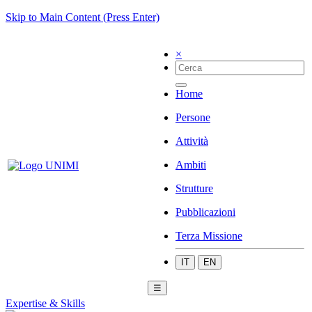
Skip to Main Content (Press Enter)
×
Home
Persone
Attività
Ambiti
Strutture
Pubblicazioni
Terza Missione
IT
EN
☰
Expertise & Skills