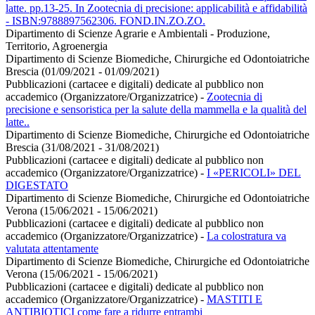
latte. pp.13-25. In Zootecnia di precisione: applicabilità e affidabilità
- ISBN:9788897562306. FOND.IN.ZO.ZO.
Dipartimento di Scienze Agrarie e Ambientali - Produzione,
Territorio, Agroenergia
Dipartimento di Scienze Biomediche, Chirurgiche ed Odontoiatriche
Brescia (01/09/2021 - 01/09/2021)
Pubblicazioni (cartacee e digitali) dedicate al pubblico non
accademico (Organizzatore/Organizzatrice)
-
Zootecnia di
precisione e sensoristica per la salute della mammella e la qualità del
latte..
Dipartimento di Scienze Biomediche, Chirurgiche ed Odontoiatriche
Brescia (31/08/2021 - 31/08/2021)
Pubblicazioni (cartacee e digitali) dedicate al pubblico non
accademico (Organizzatore/Organizzatrice)
-
I «PERICOLI» DEL
DIGESTATO
Dipartimento di Scienze Biomediche, Chirurgiche ed Odontoiatriche
Verona (15/06/2021 - 15/06/2021)
Pubblicazioni (cartacee e digitali) dedicate al pubblico non
accademico (Organizzatore/Organizzatrice)
-
La colostratura va
valutata attentamente
Dipartimento di Scienze Biomediche, Chirurgiche ed Odontoiatriche
Verona (15/06/2021 - 15/06/2021)
Pubblicazioni (cartacee e digitali) dedicate al pubblico non
accademico (Organizzatore/Organizzatrice)
-
MASTITI E
ANTIBIOTICI come fare a ridurre entrambi