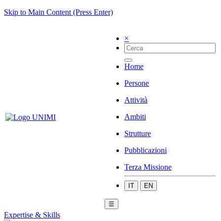
Skip to Main Content (Press Enter)
×
Home
Persone
Attività
Ambiti
Strutture
Pubblicazioni
Terza Missione
IT
EN
☰
Expertise & Skills