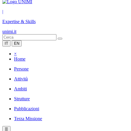
|
Expertise & Skills
unimi.it
IT
EN
×
Home
Persone
Attività
Ambiti
Strutture
Pubblicazioni
Terza Missione
☰