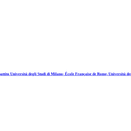
battito Università degli Studi di Milano- École Française de Rome, Università de