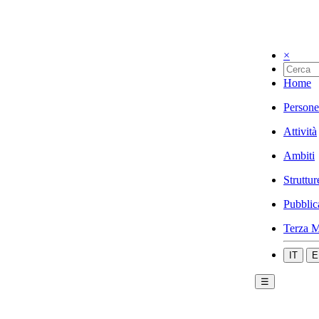
×
Home
Persone
Attività
Ambiti
Struttur
Pubblic
Terza M
IT
E
☰