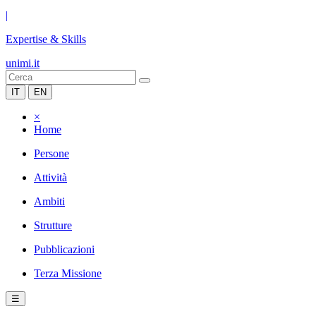
|
Expertise & Skills
unimi.it
IT
EN
×
Home
Persone
Attività
Ambiti
Strutture
Pubblicazioni
Terza Missione
☰