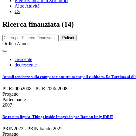
Premi E Incarichi Scientifici
Altre Attività
Cv
Ricerca finanziata (14)
Pulisci
Ordina Anno:
crescente
decrescente
Attuali tendenze sulla comparazione tra necropoli e abitato. Da Tarchna al di
PUR20062008 - PUR 2006-2008
Progetto
Partecipante
2007
De rerum figura. Things inside Images in pre-Roman Italy [DRF]
PRIN2022 - PRIN bando 2022
Progetto