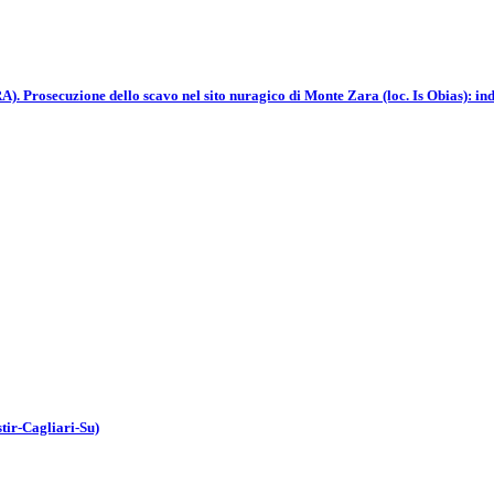
 dello scavo nel sito nuragico di Monte Zara (loc. Is Obias): indagini su
tir-Cagliari-Su)