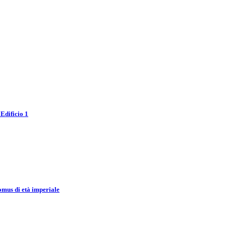
'Edificio 1
omus di età imperiale