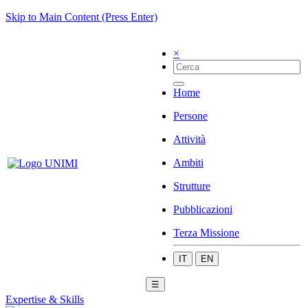
Skip to Main Content (Press Enter)
×
Home
Persone
Attività
Ambiti
Strutture
Pubblicazioni
Terza Missione
IT
EN
☰
Expertise & Skills