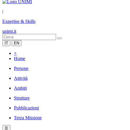
|
Expertise & Skills
unimi.it
IT
EN
×
Home
Persone
Attività
Ambiti
Strutture
Pubblicazioni
Terza Missione
☰