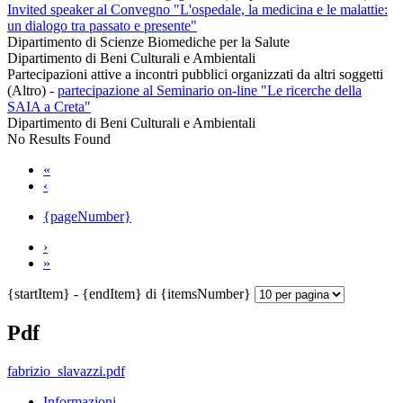
Invited speaker al Convegno "L'ospedale, la medicina e le malattie:
un dialogo tra passato e presente"
Dipartimento di Scienze Biomediche per la Salute
Dipartimento di Beni Culturali e Ambientali
Partecipazioni attive a incontri pubblici organizzati da altri soggetti
(Altro)
-
partecipazione al Seminario on-line "Le ricerche della
SAIA a Creta"
Dipartimento di Beni Culturali e Ambientali
No Results Found
«
‹
{pageNumber}
›
»
{startItem} - {endItem} di {itemsNumber}
Pdf
fabrizio_slavazzi.pdf
Informazioni