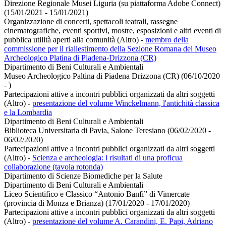
Direzione Regionale Musei Liguria (su piattaforma Adobe Connect)
(15/01/2021 - 15/01/2021)
Organizzazione di concerti, spettacoli teatrali, rassegne
cinematografiche, eventi sportivi, mostre, esposizioni e altri eventi di
pubblica utilità aperti alla comunità (Altro)
-
membro della
commissione per il riallestimento della Sezione Romana del Museo
Archeologico Platina di Piadena-Drizzona (CR)
Dipartimento di Beni Culturali e Ambientali
Museo Archeologico Paltina di Piadena Drizzona (CR) (06/10/2020
- )
Partecipazioni attive a incontri pubblici organizzati da altri soggetti
(Altro)
-
presentazione del volume Winckelmann, l'antichità classica
e la Lombardia
Dipartimento di Beni Culturali e Ambientali
Biblioteca Universitaria di Pavia, Salone Teresiano (06/02/2020 -
06/02/2020)
Partecipazioni attive a incontri pubblici organizzati da altri soggetti
(Altro)
-
Scienza e archeologia: i risultati di una proficua
collaborazione (tavola rotonda)
Dipartimento di Scienze Biomediche per la Salute
Dipartimento di Beni Culturali e Ambientali
Liceo Scientifico e Classico “Antonio Banfi” di Vimercate
(provincia di Monza e Brianza) (17/01/2020 - 17/01/2020)
Partecipazioni attive a incontri pubblici organizzati da altri soggetti
(Altro)
-
presentazione del volume A. Carandini, E. Papi, Adriano