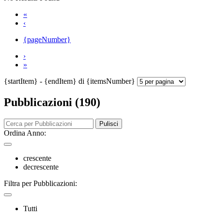
«
‹
{pageNumber}
›
»
{startItem} - {endItem} di {itemsNumber}
Pubblicazioni (190)
Pulisci
Ordina Anno:
crescente
decrescente
Filtra per Pubblicazioni:
Tutti