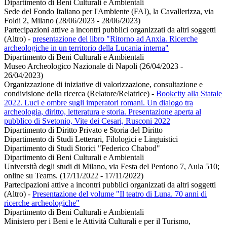
Dipartimento di Beni Culturali e Ambientali
Sede del Fondo Italiano per l'Ambiente (FAI), la Cavallerizza, via
Foldi 2, Milano (28/06/2023 - 28/06/2023)
Partecipazioni attive a incontri pubblici organizzati da altri soggetti
(Altro)
-
presentazione del libro "Ritorno ad Anxia. Ricerche
archeologiche in un territorio della Lucania interna"
Dipartimento di Beni Culturali e Ambientali
Museo Archeologico Nazionale di Napoli (26/04/2023 -
26/04/2023)
Organizzazione di iniziative di valorizzazione, consultazione e
condivisione della ricerca (Relatore/Relatrice)
-
Bookcity alla Statale
2022. Luci e ombre sugli imperatori romani. Un dialogo tra
archeologia, diritto, letteratura e storia. Presentazione aperta al
pubblico di Svetonio, Vite dei Cesari, Rusconi 2022
Dipartimento di Diritto Privato e Storia del Diritto
Dipartimento di Studi Letterari, Filologici e Linguistici
Dipartimento di Studi Storici "Federico Chabod"
Dipartimento di Beni Culturali e Ambientali
Università degli studi di Milano, via Festa del Perdono 7, Aula 510;
online su Teams. (17/11/2022 - 17/11/2022)
Partecipazioni attive a incontri pubblici organizzati da altri soggetti
(Altro)
-
Presentazione del volume "Il teatro di Luna. 70 anni di
ricerche archeologiche"
Dipartimento di Beni Culturali e Ambientali
Ministero per i Beni e le Attività Culturali e per il Turismo,