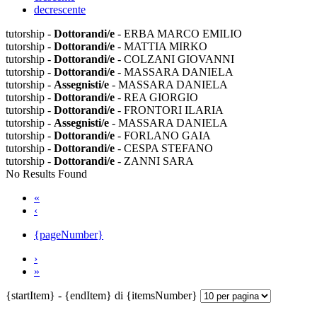
decrescente
tutorship -
Dottorandi/e
- ERBA MARCO EMILIO
tutorship -
Dottorandi/e
- MATTIA MIRKO
tutorship -
Dottorandi/e
- COLZANI GIOVANNI
tutorship -
Dottorandi/e
- MASSARA DANIELA
tutorship -
Assegnisti/e
- MASSARA DANIELA
tutorship -
Dottorandi/e
- REA GIORGIO
tutorship -
Dottorandi/e
- FRONTORI ILARIA
tutorship -
Assegnisti/e
- MASSARA DANIELA
tutorship -
Dottorandi/e
- FORLANO GAIA
tutorship -
Dottorandi/e
- CESPA STEFANO
tutorship -
Dottorandi/e
- ZANNI SARA
No Results Found
«
‹
{pageNumber}
›
»
{startItem} - {endItem} di {itemsNumber}