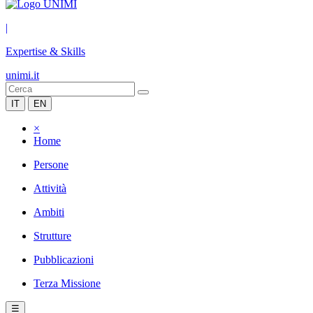
|
Expertise & Skills
unimi.it
IT
EN
×
Home
Persone
Attività
Ambiti
Strutture
Pubblicazioni
Terza Missione
☰