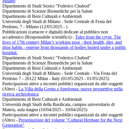
Milano
Dipartimento di Studi Storici "Federico Chabod"
Dipartimento di Scienze Biomediche per la Salute
Dipartimento di Beni Culturali e Ambientali
Università degli Studi di Milano - Sede Centrale di Festa del
Perdono, 7 - Milano (12/05/2025 - )
Pubblicazioni (cartacee e digitali) dedicate al pubblico non
accademico (Responsabile scientifico)
-
Tales from the crypt. The
lives of 17th century Milan’s working poor - their health, diet, and
drug habits - emerge from thousands of bodies buried under a public
hospital.
Dipartimento di Studi Storici "Federico Chabod"
Dipartimento di Scienze Biomediche per la Salute
Dipartimento di Beni Culturali e Ambientali
Università degli Studi di Milano - Sede Centrale - Via Festa del
Perdono 7 - 20122 Milan - Italy (01/05/2025 - 01/05/2025)
Partecipazioni attive a incontri pubblici organizzati da altri soggetti
(Altro)
-
La Villa della Grotta a Sperlonga: nuove prospettive nella
ricerca archeologica
Dipartimento di Beni Culturali e Ambientali
Università degli Studi della Basilicata, campus universitario di
Matera, aula magna (10/04/2025 - 10/04/2025)
Partecipazioni attive a incontri pubblici organizzati da altri soggetti
(Altro)
-
Presentazione del volume "Cultural Heritage for the Next
Generation"