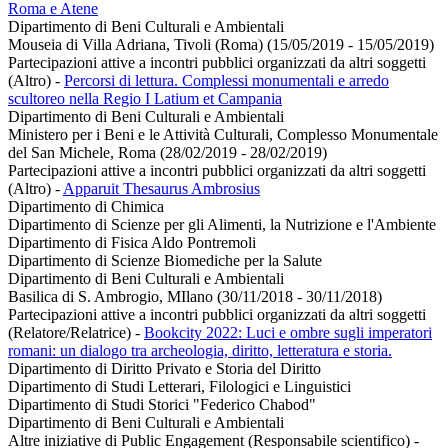
Roma e Atene
Dipartimento di Beni Culturali e Ambientali
Mouseia di Villa Adriana, Tivoli (Roma) (15/05/2019 - 15/05/2019)
Partecipazioni attive a incontri pubblici organizzati da altri soggetti
(Altro)
-
Percorsi di lettura. Complessi monumentali e arredo
scultoreo nella Regio I Latium et Campania
Dipartimento di Beni Culturali e Ambientali
Ministero per i Beni e le Attività Culturali, Complesso Monumentale
del San Michele, Roma (28/02/2019 - 28/02/2019)
Partecipazioni attive a incontri pubblici organizzati da altri soggetti
(Altro)
-
Apparuit Thesaurus Ambrosius
Dipartimento di Chimica
Dipartimento di Scienze per gli Alimenti, la Nutrizione e l'Ambiente
Dipartimento di Fisica Aldo Pontremoli
Dipartimento di Scienze Biomediche per la Salute
Dipartimento di Beni Culturali e Ambientali
Basilica di S. Ambrogio, MIlano (30/11/2018 - 30/11/2018)
Partecipazioni attive a incontri pubblici organizzati da altri soggetti
(Relatore/Relatrice)
-
Bookcity 2022: Luci e ombre sugli imperatori
romani: un dialogo tra archeologia, diritto, letteratura e storia.
Dipartimento di Diritto Privato e Storia del Diritto
Dipartimento di Studi Letterari, Filologici e Linguistici
Dipartimento di Studi Storici "Federico Chabod"
Dipartimento di Beni Culturali e Ambientali
Altre iniziative di Public Engagement (Responsabile scientifico)
-