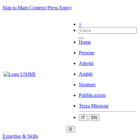
Skip to Main Content (Press Enter)
×
Home
Persone
Attività
Ambiti
Strutture
Pubblicazioni
Terza Missione
IT
EN
☰
Expertise & Skills