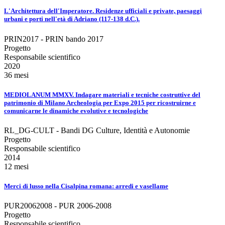
L'Architettura dell'Imperatore. Residenze ufficiali e private, paesaggi
urbani e porti nell'età di Adriano (117-138 d.C.).
PRIN2017 - PRIN bando 2017
Progetto
Responsabile scientifico
2020
36 mesi
MEDIOLANUM MMXV. Indagare materiali e tecniche costruttive del
patrimonio di Milano Archeologia per Expo 2015 per ricostruirne e
comunicarne le dinamiche evolutive e tecnologiche
RL_DG-CULT - Bandi DG Culture, Identità e Autonomie
Progetto
Responsabile scientifico
2014
12 mesi
Merci di lusso nella Cisalpina romana: arredi e vasellame
PUR20062008 - PUR 2006-2008
Progetto
Responsabile scientifico