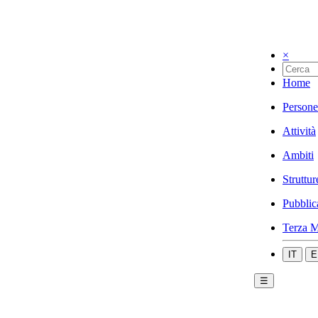
×
Home
Persone
Attività
Ambiti
Struttur
Pubblic
Terza M
IT
E
☰