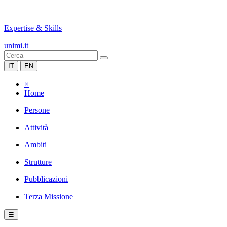
|
Expertise & Skills
unimi.it
IT
EN
×
Home
Persone
Attività
Ambiti
Strutture
Pubblicazioni
Terza Missione
☰