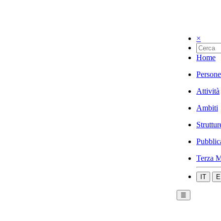
×
Home
Persone
Attività
Ambiti
Struttur
Pubblic
Terza M
IT
E
☰