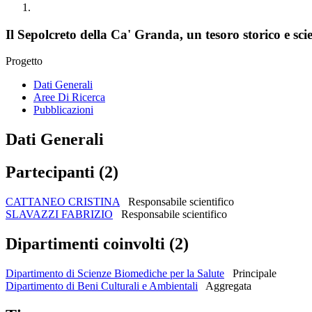
Il Sepolcreto della Ca' Granda, un tesoro storico e sci
Progetto
Dati Generali
Aree Di Ricerca
Pubblicazioni
Dati Generali
Partecipanti (2)
CATTANEO CRISTINA
Responsabile scientifico
SLAVAZZI FABRIZIO
Responsabile scientifico
Dipartimenti coinvolti (2)
Dipartimento di Scienze Biomediche per la Salute
Principale
Dipartimento di Beni Culturali e Ambientali
Aggregata