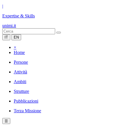
|
Expertise & Skills
unimi.it
IT
EN
×
Home
Persone
Attività
Ambiti
Strutture
Pubblicazioni
Terza Missione
☰