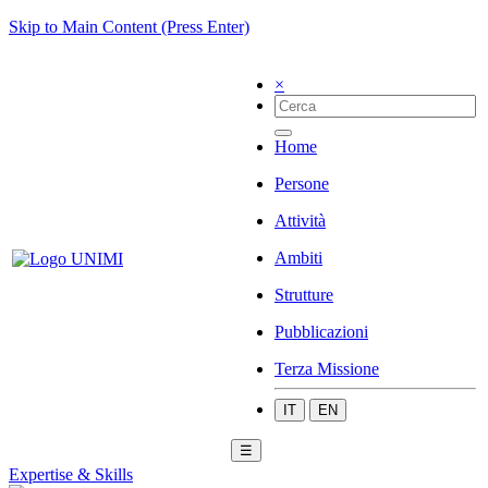
Skip to Main Content (Press Enter)
×
Home
Persone
Attività
Ambiti
Strutture
Pubblicazioni
Terza Missione
IT
EN
☰
Expertise & Skills