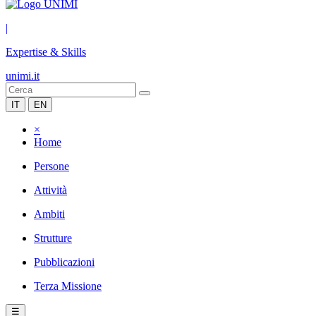
|
Expertise & Skills
unimi.it
IT
EN
×
Home
Persone
Attività
Ambiti
Strutture
Pubblicazioni
Terza Missione
☰