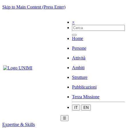
Skip to Main Content (Press Enter)
×
Home
Persone
Attività
Ambiti
Strutture
Pubblicazioni
Terza Missione
IT
EN
☰
Expertise & Skills