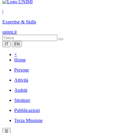
|
Expertise & Skills
unimi.it
IT
EN
×
Home
Persone
Attività
Ambiti
Strutture
Pubblicazioni
Terza Missione
☰