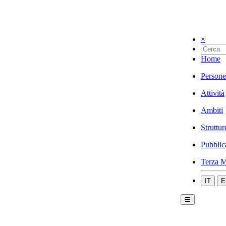
×
Home
Persone
Attività
Ambiti
Struttur
Pubblic
Terza M
IT
E
☰