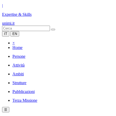
|
Expertise & Skills
unimi.it
IT
EN
×
Home
Persone
Attività
Ambiti
Strutture
Pubblicazioni
Terza Missione
☰