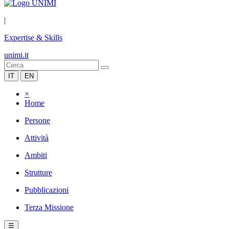
|
Expertise & Skills
unimi.it
IT
EN
×
Home
Persone
Attività
Ambiti
Strutture
Pubblicazioni
Terza Missione
☰