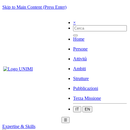
Skip to Main Content (Press Enter)
×
Home
Persone
Attività
Ambiti
Strutture
Pubblicazioni
Terza Missione
IT
EN
☰
Expertise & Skills