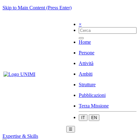
Skip to Main Content (Press Enter)
×
Home
Persone
Attività
Ambiti
Strutture
Pubblicazioni
Terza Missione
IT
EN
☰
Expertise & Skills