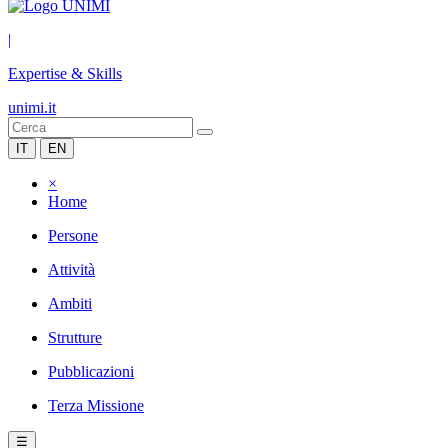
|
Expertise & Skills
unimi.it
IT
EN
×
Home
Persone
Attività
Ambiti
Strutture
Pubblicazioni
Terza Missione
☰