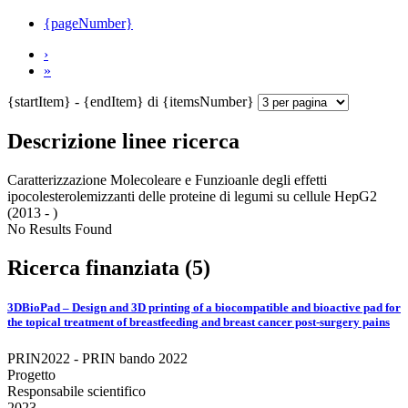
{pageNumber}
›
»
{startItem} - {endItem} di {itemsNumber}
Descrizione linee ricerca
Caratterizzazione Molecoleare e Funzioanle degli effetti
ipocolesterolemizzanti delle proteine di legumi su cellule HepG2
(2013 - )
No Results Found
Ricerca finanziata (5)
3DBioPad – Design and 3D printing of a biocompatible and bioactive pad for
the topical treatment of breastfeeding and breast cancer post-surgery pains
PRIN2022 - PRIN bando 2022
Progetto
Responsabile scientifico
2023