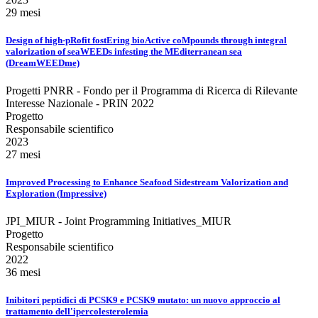
29 mesi
Design of high-pRofit fostEring bioActive coMpounds through integral
valorization of seaWEEDs infesting the MEditerranean sea
(DreamWEEDme)
Progetti PNRR - Fondo per il Programma di Ricerca di Rilevante
Interesse Nazionale - PRIN 2022
Progetto
Responsabile scientifico
2023
27 mesi
Improved Processing to Enhance Seafood Sidestream Valorization and
Exploration (Impressive)
JPI_MIUR - Joint Programming Initiatives_MIUR
Progetto
Responsabile scientifico
2022
36 mesi
Inibitori peptidici di PCSK9 e PCSK9 mutato: un nuovo approccio al
trattamento dell'ipercolesterolemia