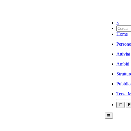
×
Home
Persone
Attività
Ambiti
Struttur
Pubblic
Terza M
IT
E
☰