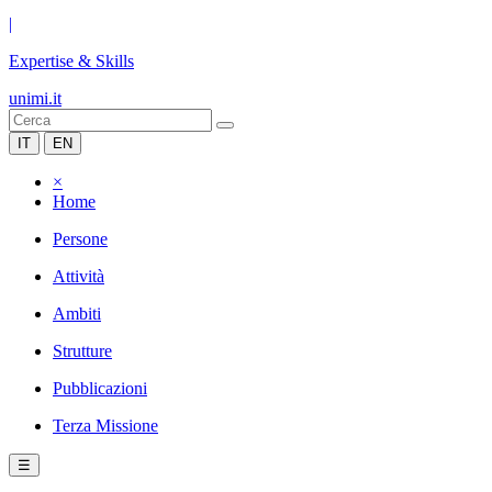
|
Expertise & Skills
unimi.it
IT
EN
×
Home
Persone
Attività
Ambiti
Strutture
Pubblicazioni
Terza Missione
☰