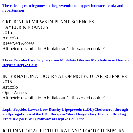
The role of grain legumes in the prevention of hypercholesterolemia and
hypertension
CRITICAL REVIEWS IN PLANT SCIENCES
TAYLOR & FRANCIS
2015
Articolo
Reserved Access
Altmetric disabilitato. Abilitalo su "Utilizzo dei cookie"
Three Peptides from Soy Glycinin Modulate Glucose Metabolism in Human
Hepatic HepG2 Cells
INTERNATIONAL JOURNAL OF MOLECULAR SCIENCES
2015
Articolo
Open Access
Altmetric disabilitato. Abilitalo su "Utilizzo dei cookie"
Lupin Peptides Lower Low-Density Lipoprotein (LDL) Cholesterol through
an Up-regulation of the LDL Receptor/Sterol Regulatory Element Binding
Protein 2 (SREBP2) Pathway at HepG2 Cell Line
JOURNAL OF AGRICULTURAL AND FOOD CHEMISTRY