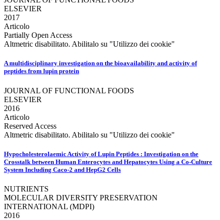
ELSEVIER
2017
Articolo
Partially Open Access
Altmetric disabilitato. Abilitalo su "Utilizzo dei cookie"
A multidisciplinary investigation on the bioavailability and activity of
peptides from lupin protein
JOURNAL OF FUNCTIONAL FOODS
ELSEVIER
2016
Articolo
Reserved Access
Altmetric disabilitato. Abilitalo su "Utilizzo dei cookie"
Hypocholesterolaemic Activity of Lupin Peptides : Investigation on the
Crosstalk between Human Enterocytes and Hepatocytes Using a Co-Culture
System Including Caco-2 and HepG2 Cells
NUTRIENTS
MOLECULAR DIVERSITY PRESERVATION
INTERNATIONAL (MDPI)
2016