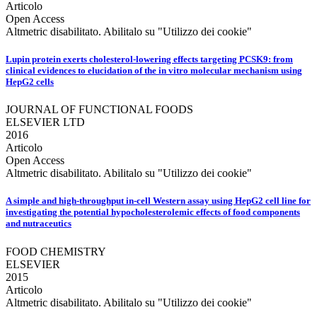
Articolo
Open Access
Altmetric disabilitato. Abilitalo su "Utilizzo dei cookie"
Lupin protein exerts cholesterol-lowering effects targeting PCSK9: from
clinical evidences to elucidation of the in vitro molecular mechanism using
HepG2 cells
JOURNAL OF FUNCTIONAL FOODS
ELSEVIER LTD
2016
Articolo
Open Access
Altmetric disabilitato. Abilitalo su "Utilizzo dei cookie"
A simple and high-throughput in-cell Western assay using HepG2 cell line for
investigating the potential hypocholesterolemic effects of food components
and nutraceutics
FOOD CHEMISTRY
ELSEVIER
2015
Articolo
Altmetric disabilitato. Abilitalo su "Utilizzo dei cookie"