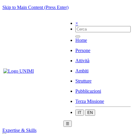
Skip to Main Content (Press Enter)
×
Home
Persone
Attività
Ambiti
Strutture
Pubblicazioni
Terza Missione
IT
EN
☰
Expertise & Skills