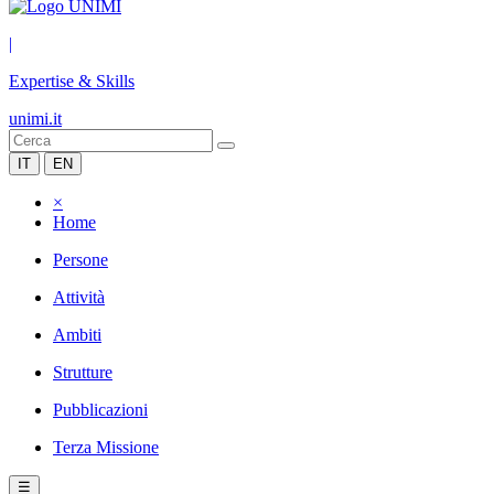
|
Expertise & Skills
unimi.it
IT
EN
×
Home
Persone
Attività
Ambiti
Strutture
Pubblicazioni
Terza Missione
☰