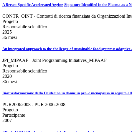
A Breast-Specific Accelerated Ageing Signature Identified in the Plasma as
CONTR_OINT - Contratti di ricerca finanziata da Organizzazioni Int
Progetto
Responsabile scientifico
2025
36 mesi
An integrated approach to the challenge of sustainable food systems: adapt
JPI_MIPAAF - Joint Programming Initiatives_MIPAAF
Progetto
Responsabile scientifico
2020
36 mesi
Biotrasformazione della Daidzeina in donne in pre- e menopausa in seguito all'
PUR20062008 - PUR 2006-2008
Progetto
Partecipante
2007