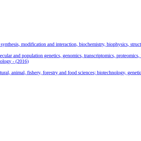
nthesis, modification and interaction, biochemistry, biophysics, struct
lar and population genetics, genomics, transcriptomics, proteomics, me
iology - (2016)
al, animal, fishery, forestry and food sciences; biotechnology, genetic 