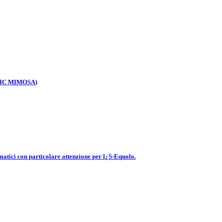
TEMIC MIMOSA)
smatici con particolare attenzione per l¿S-Equolo.