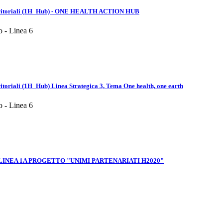
mi territoriali (1H_Hub) - ONE HEALTH ACTION HUB
o - Linea 6
rritoriali (1H_Hub) Linea Strategica 3, Tema One health, one earth
o - Linea 6
 LINEA 1A PROGETTO "UNIMI PARTENARIATI H2020"