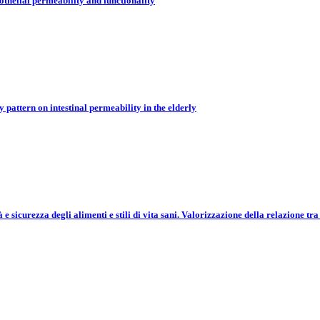
othelial permeability and functionality
 pattern on intestinal permeability in the elderly
 sicurezza degli alimenti e stili di vita sani. Valorizzazione della relazione tra