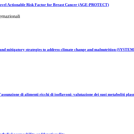
 a Novel Actionable Risk Factor for Breast Cancer (AGE-PROTECT)
ernazionali
ive and mitigatory strategies to address climate change and malnutrition (SYS
assunzione di alimenti ricchi di isoflavoni: valutazione dei suoi metaboliti pla