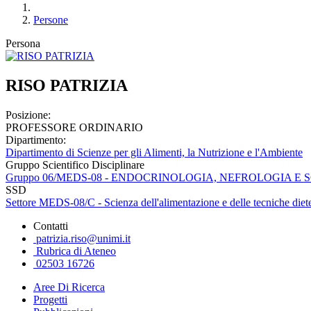
Persone
Persona
RISO PATRIZIA
Posizione:
PROFESSORE ORDINARIO
Dipartimento:
Dipartimento di Scienze per gli Alimenti, la Nutrizione e l'Ambiente
Gruppo Scientifico Disciplinare
Gruppo 06/MEDS-08 - ENDOCRINOLOGIA, NEFROLOGIA E
SSD
Settore MEDS-08/C - Scienza dell'alimentazione e delle tecniche diete
Contatti
patrizia.riso@unimi.it
Rubrica di Ateneo
02503 16726
Aree Di Ricerca
Progetti