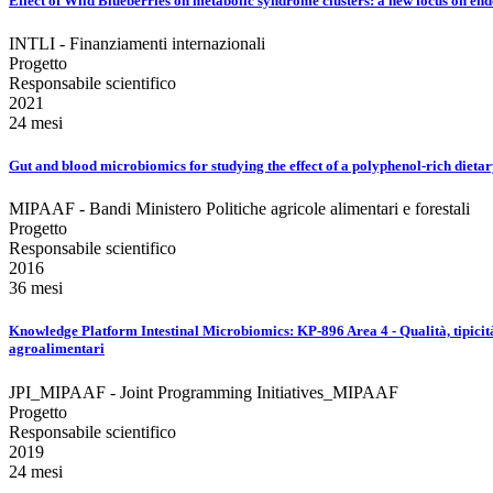
Effect of Wild Blueberries on metabolic syndrome clusters: a new focus on end
INTLI - Finanziamenti internazionali
Progetto
Responsabile scientifico
2021
24 mesi
Gut and blood microbiomics for studying the effect of a polyphenol-rich dietary
MIPAAF - Bandi Ministero Politiche agricole alimentari e forestali
Progetto
Responsabile scientifico
2016
36 mesi
Knowledge Platform Intestinal Microbiomics: KP-896 Area 4 - Qualità, tipicità e
agroalimentari
JPI_MIPAAF - Joint Programming Initiatives_MIPAAF
Progetto
Responsabile scientifico
2019
24 mesi