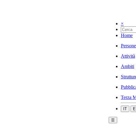
×
Home
Persone
Attività
Ambiti
Struttur
Pubblic
Terza M
IT
E
☰