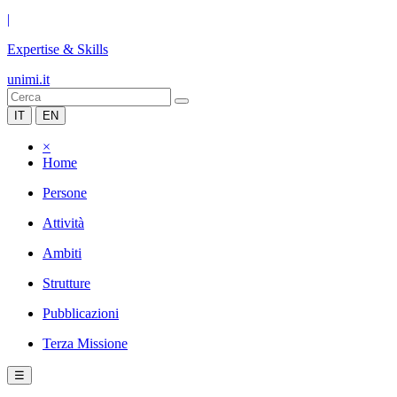
|
Expertise & Skills
unimi.it
IT
EN
×
Home
Persone
Attività
Ambiti
Strutture
Pubblicazioni
Terza Missione
☰