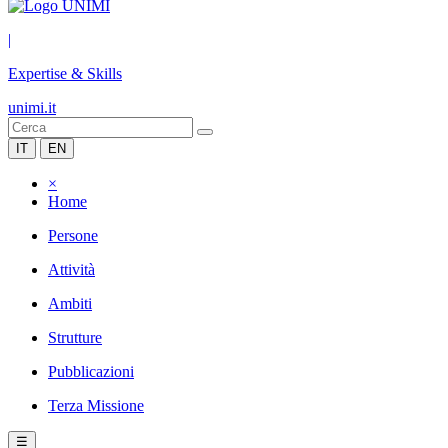
|
Expertise & Skills
unimi.it
IT
EN
×
Home
Persone
Attività
Ambiti
Strutture
Pubblicazioni
Terza Missione
☰