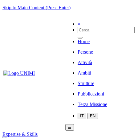
Skip to Main Content (Press Enter)
×
Home
Persone
Attività
Ambiti
Strutture
Pubblicazioni
Terza Missione
IT
EN
☰
Expertise & Skills