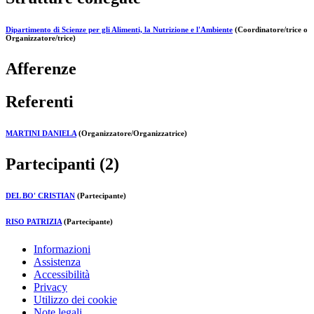
Dipartimento di Scienze per gli Alimenti, la Nutrizione e l'Ambiente
(Coordinatore/trice o
Organizzatore/trice)
Afferenze
Referenti
MARTINI DANIELA
(Organizzatore/Organizzatrice)
Partecipanti (2)
DEL BO' CRISTIAN
(Partecipante)
RISO PATRIZIA
(Partecipante)
Informazioni
Assistenza
Accessibilità
Privacy
Utilizzo dei cookie
Note legali