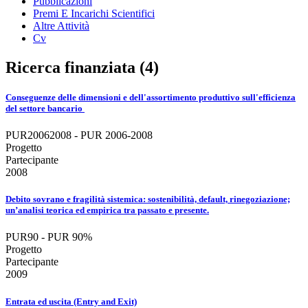
Pubblicazioni
Premi E Incarichi Scientifici
Altre Attività
Cv
Ricerca finanziata (4)
Conseguenze delle dimensioni e dell'assortimento produttivo sull'efficienza
del settore bancario
PUR20062008 - PUR 2006-2008
Progetto
Partecipante
2008
Debito sovrano e fragilità sistemica: sostenibilità, default, rinegoziazione;
un’analisi teorica ed empirica tra passato e presente.
PUR90 - PUR 90%
Progetto
Partecipante
2009
Entrata ed uscita (Entry and Exit)