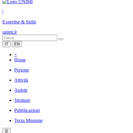
|
Expertise & Skills
unimi.it
IT
EN
×
Home
Persone
Attività
Ambiti
Strutture
Pubblicazioni
Terza Missione
☰