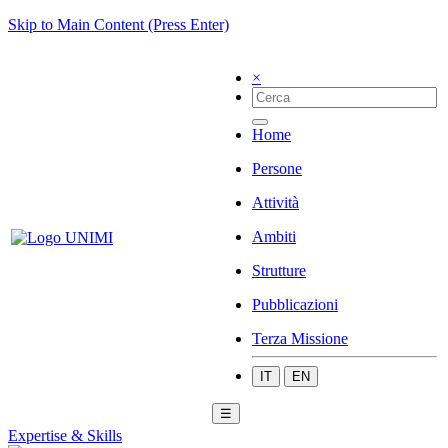
Skip to Main Content (Press Enter)
×
Home
Persone
Attività
Ambiti
Strutture
Pubblicazioni
Terza Missione
IT
EN
☰
Expertise & Skills