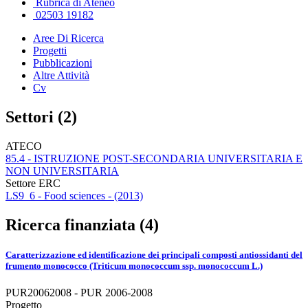
Rubrica di Ateneo
02503 19182
Aree Di Ricerca
Progetti
Pubblicazioni
Altre Attività
Cv
Settori (2)
ATECO
85.4 - ISTRUZIONE POST-SECONDARIA UNIVERSITARIA E
NON UNIVERSITARIA
Settore ERC
LS9_6 - Food sciences - (2013)
Ricerca finanziata (4)
Caratterizzazione ed identificazione dei principali composti antiossidanti del
frumento monococco (Triticum monococcum ssp. monococcum L.)
PUR20062008 - PUR 2006-2008
Progetto