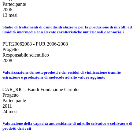
Partecipante
2006
13 mesi
Studio di trattamenti di osmodisidratazione per la produzione di mirtilli ad
umidità intermedia con elevate caratteristiche nutrizionali e sensoriali
PUR20062008 - PUR 2006-2008
Progetto
Responsabile scientifico
2008
Valorizzazione dei sottoprodotti e dei residui di vinificazione tramite
estrazione e produzione di molecole ad alto valore aggiunto
CAR_RIC - Bandi Fondazione Cariplo
Progetto
Partecipante
2011
24 mesi
Valutazione della capacità antiossidante di mirtillo selvatico e coltivato e di
prodotti derivati