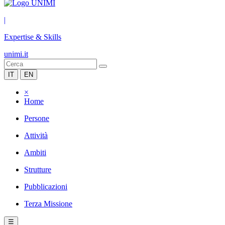
|
Expertise & Skills
unimi.it
IT
EN
×
Home
Persone
Attività
Ambiti
Strutture
Pubblicazioni
Terza Missione
☰