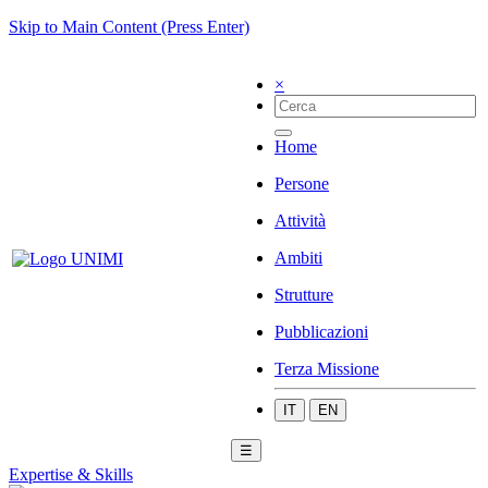
Skip to Main Content (Press Enter)
×
Home
Persone
Attività
Ambiti
Strutture
Pubblicazioni
Terza Missione
IT
EN
☰
Expertise & Skills