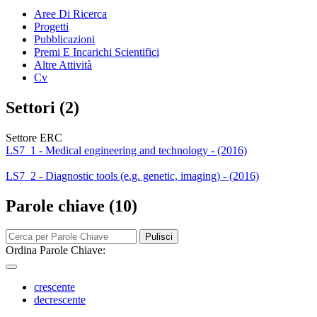
Aree Di Ricerca
Progetti
Pubblicazioni
Premi E Incarichi Scientifici
Altre Attività
Cv
Settori (2)
Settore ERC
LS7_1 - Medical engineering and technology - (2016)
LS7_2 - Diagnostic tools (e.g. genetic, imaging) - (2016)
Parole chiave (10)
Pulisci
Ordina Parole Chiave:
crescente
decrescente