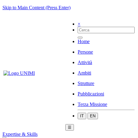
Skip to Main Content (Press Enter)
×
Home
Persone
Attività
Ambiti
Strutture
Pubblicazioni
Terza Missione
IT
EN
☰
Expertise & Skills