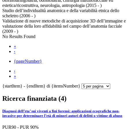
otorinolaringoiatria, odontoiatria, chirurgia maxillofacciale ed
estetica/ricostruttiva, neurologia, antropologia (2015 - )
Studio dell’individualità anatomica e della variabilità etnica dello
scheletro (2006 - )
Validazione di nuove metodiche di acquisizione 3D dell’immagine e
valutazione della loro affidabilità nel campo dell’anatomia facciale
(2009 - )
No Results Found
«
‹
{pageNumber}
›
»
{startItem} - {endItem} di {itemsNumber}
Ricerca finanziata (4)
Diagnosi dell’eta’ sui viventi a fini forensi: applicazioni ecografiche non-
invasive per determinare l’età di minori autori di delitti o vittime di abuso
PUR90 - PUR 90%