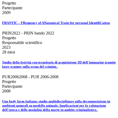
Progetto
Partecipante
2009
FRANTIC – FRequency of ANatomical Traits for personal IdentifiCation
PRIN2022 - PRIN bando 2022
Progetto
Responsabile scientifico
2023
28 mesi
Studio della lesività con tecnologia di acquisizione 3D dell'immagine tramite
laser scanner sulla scena del crimine.
PUR20062008 - PUR 2006-2008
Progetto
Partecipante
2008
Una body farm italiana: studio multidisciplinare sulla decomposizione in
ambienti naturali su modello animale. Implicazioni per la valutazione
dell'epoca e delle modalità della morte in ambito criminalistico.