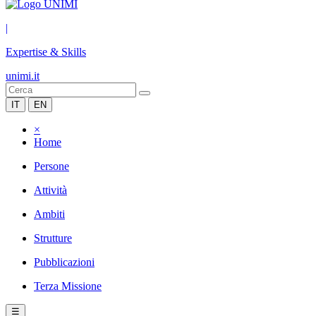
|
Expertise & Skills
unimi.it
IT
EN
×
Home
Persone
Attività
Ambiti
Strutture
Pubblicazioni
Terza Missione
☰