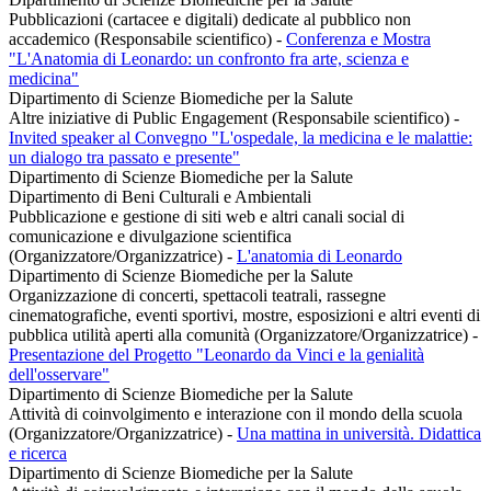
Pubblicazioni (cartacee e digitali) dedicate al pubblico non
accademico (Responsabile scientifico)
-
Conferenza e Mostra
"L'Anatomia di Leonardo: un confronto fra arte, scienza e
medicina"
Dipartimento di Scienze Biomediche per la Salute
Altre iniziative di Public Engagement (Responsabile scientifico)
-
Invited speaker al Convegno "L'ospedale, la medicina e le malattie:
un dialogo tra passato e presente"
Dipartimento di Scienze Biomediche per la Salute
Dipartimento di Beni Culturali e Ambientali
Pubblicazione e gestione di siti web e altri canali social di
comunicazione e divulgazione scientifica
(Organizzatore/Organizzatrice)
-
L'anatomia di Leonardo
Dipartimento di Scienze Biomediche per la Salute
Organizzazione di concerti, spettacoli teatrali, rassegne
cinematografiche, eventi sportivi, mostre, esposizioni e altri eventi di
pubblica utilità aperti alla comunità (Organizzatore/Organizzatrice)
-
Presentazione del Progetto "Leonardo da Vinci e la genialità
dell'osservare"
Dipartimento di Scienze Biomediche per la Salute
Attività di coinvolgimento e interazione con il mondo della scuola
(Organizzatore/Organizzatrice)
-
Una mattina in università. Didattica
e ricerca
Dipartimento di Scienze Biomediche per la Salute