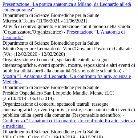
Presentazione "La pratica anatomica a Milano, da Leonardo all'età
contemporanea"
Dipartimento di Scienze Biomediche per la Salute
Microsoft Teams (11/06/2021 - 11/06/2021)
Attività di coinvolgimento e interazione con il mondo della scuola
(Organizzatore/Organizzatrice)
-
Presentazione "L'Anatomia di
Leonardo"
Dipartimento di Scienze Biomediche per la Salute
Istituto Superiore Leonardo da Vinci/Giovanni Pascoli di Gallarate
(VA) (12/02/2020 - 12/02/2020)
Organizzazione di concerti, spettacoli teatrali, rassegne
cinematografiche, eventi sportivi, mostre, esposizioni e altri eventi di
pubblica utilità aperti alla comunità (Responsabile scientifico)
-
Mostra "L'Anatomia di Leonardo. Un confronto fra arte, scienza e
Medicina
Dipartimento di Scienze Biomediche per la Salute
Presidio Ospedaliero San Leopoldo Mandic, Merate (LC)
(25/10/2019 - 06/11/2019)
Organizzazione di concerti, spettacoli teatrali, rassegne
cinematografiche, eventi sportivi, mostre, esposizioni e altri eventi di
pubblica utilità aperti alla comunità (Responsabile scientifico)
-
Conferenza "L'anatomia di Leonardo. Un confronto fra arte, scienza
e medicina"
Dipartimento di Scienze Biomediche per la Salute
Villa Calchi, Calco (LC) (19/10/2019 - 19/10/2019)