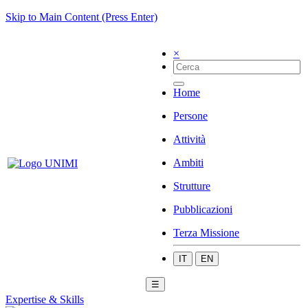
Skip to Main Content (Press Enter)
×
Home
Persone
Attività
Ambiti
Strutture
Pubblicazioni
Terza Missione
IT
EN
☰
Expertise & Skills