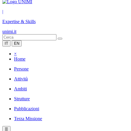
|
Expertise & Skills
unimi.it
IT
EN
×
Home
Persone
Attività
Ambiti
Strutture
Pubblicazioni
Terza Missione
☰