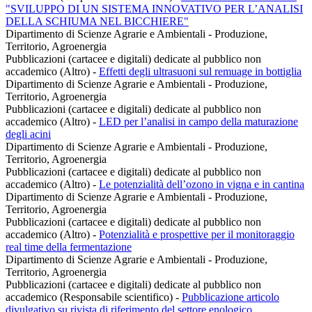
"SVILUPPO DI UN SISTEMA INNOVATIVO PER L’ANALISI
DELLA SCHIUMA NEL BICCHIERE"
Dipartimento di Scienze Agrarie e Ambientali - Produzione,
Territorio, Agroenergia
Pubblicazioni (cartacee e digitali) dedicate al pubblico non
accademico (Altro)
-
Effetti degli ultrasuoni sul remuage in bottiglia
Dipartimento di Scienze Agrarie e Ambientali - Produzione,
Territorio, Agroenergia
Pubblicazioni (cartacee e digitali) dedicate al pubblico non
accademico (Altro)
-
LED per l’analisi in campo della maturazione
degli acini
Dipartimento di Scienze Agrarie e Ambientali - Produzione,
Territorio, Agroenergia
Pubblicazioni (cartacee e digitali) dedicate al pubblico non
accademico (Altro)
-
Le potenzialità dell’ozono in vigna e in cantina
Dipartimento di Scienze Agrarie e Ambientali - Produzione,
Territorio, Agroenergia
Pubblicazioni (cartacee e digitali) dedicate al pubblico non
accademico (Altro)
-
Potenzialità e prospettive per il monitoraggio
real time della fermentazione
Dipartimento di Scienze Agrarie e Ambientali - Produzione,
Territorio, Agroenergia
Pubblicazioni (cartacee e digitali) dedicate al pubblico non
accademico (Responsabile scientifico)
-
Pubblicazione articolo
divulgativo su rivista di riferimento del settore enologico