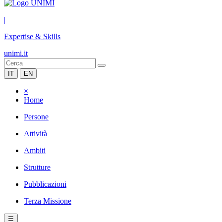
|
Expertise & Skills
unimi.it
IT
EN
×
Home
Persone
Attività
Ambiti
Strutture
Pubblicazioni
Terza Missione
☰