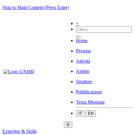
Skip to Main Content (Press Enter)
×
Home
Persone
Attività
Ambiti
Strutture
Pubblicazioni
Terza Missione
IT
EN
☰
Expertise & Skills