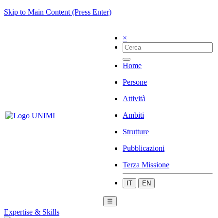
Skip to Main Content (Press Enter)
×
Home
Persone
Attività
Ambiti
Strutture
Pubblicazioni
Terza Missione
IT
EN
☰
Expertise & Skills