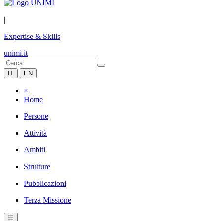
|
Expertise & Skills
unimi.it
IT
EN
×
Home
Persone
Attività
Ambiti
Strutture
Pubblicazioni
Terza Missione
☰