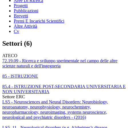
Aree Di Ricerca
Progetti
Pubblicazioni
Brevetti
Premi E Incarichi Scientifici
Altre Attività
Cv
Settori (6)
ATECO
72.19.09 - Ricerca e sviluppo sperimentale nel campo delle altre
scienze naturali e dell'ingegneria
85 - ISTRUZIONE
85.4 - ISTRUZIONE POST-SECONDARIA UNIVERSITARIA E
NON UNIVERSITARIA
Settore ERC
LS5 - Neurosciences and Neural Disorders: Neurobiology,
neuroanatomy, neurophysiology, neurochemistry,
neuropharmacology, neuroimaging, systems neuroscience,
neurological and psychiatric disorders - (2016)
LS5_11 - Neurological disorders (e.g. Alzheimer’s disease,