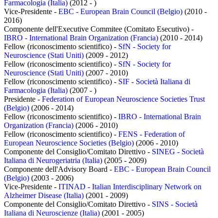
Farmacologia (Italia)
(2012 - )
Vice-Presidente -
EBC - European Brain Council (Belgio)
(2010 -
2016)
Componente dell'Executive Commitee (Comitato Esecutivo) -
IBRO - International Brain Organization (Francia)
(2010 - 2014)
Fellow (riconoscimento scientifico) -
SfN - Society for
Neuroscience (Stati Uniti)
(2009 - 2012)
Fellow (riconoscimento scientifico) -
SfN - Society for
Neuroscience (Stati Uniti)
(2007 - 2010)
Fellow (riconoscimento scientifico) -
SIF - Società Italiana di
Farmacologia (Italia)
(2007 - )
Presidente -
Federation of European Neuroscience Societies Trust
(Belgio)
(2006 - 2014)
Fellow (riconoscimento scientifico) -
IBRO - International Brain
Organization (Francia)
(2006 - 2010)
Fellow (riconoscimento scientifico) -
FENS - Federation of
European Neuroscience Societies (Belgio)
(2006 - 2010)
Componente del Consiglio/Comitato Direttivo -
SINEG - Società
Italiana di Neurogeriatria (Italia)
(2005 - 2009)
Componente dell'Advisory Board -
EBC - European Brain Council
(Belgio)
(2003 - 2006)
Vice-Presidente -
ITINAD - Italian Interdisciplinary Network on
Alzheimer Disease (Italia)
(2001 - 2009)
Componente del Consiglio/Comitato Direttivo -
SINS - Società
Italiana di Neuroscienze (Italia)
(2001 - 2005)