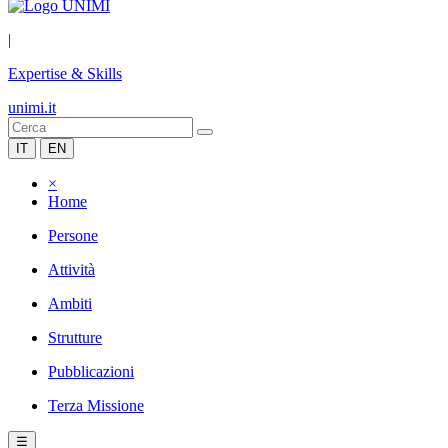
|
Expertise & Skills
unimi.it
IT
EN
×
Home
Persone
Attività
Ambiti
Strutture
Pubblicazioni
Terza Missione
☰