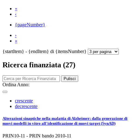
«
‹
{pageNumber}
›
»
{startItem} - {endItem} di {itemsNumber}
Ricerca finanziata (27)
Pulisci
Ordina Anno:
crescente
decrescente
Alterazioni sinaptiche nella malattia di Alzheimer: dalla generazione di
nuovi modelli in vitro all'identificazione di nuovi target (SynAD)
PRIN10-11 - PRIN bando 2010-11