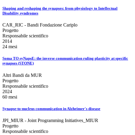
Shaping and reshaping the synapses: from physiology to Intellectual
Disability syndromes
CAR_RIC - Bandi Fondazione Cariplo
Progetto
Responsabile scientifico
2014
24 mesi
Soma TO syNapsE: the inverse communication ruling plasticity at specific
synapses (STONE)
Altri Bandi da MUR
Progetto
Responsabile scientifico
2024
60 mesi
Synapse-to-nucleus communication in Alzheimer's disease
JPI_MIUR - Joint Programming Initiatives_MIUR
Progetto
Responsabile scientifico