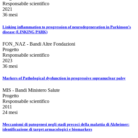
Responsabile scientifico
2021
36 mesi
Linking inflammation to progression of neurodegeneration in Parkinson’s
disease (LINKING PARK)
FON_NAZ - Bandi Altre Fondazioni
Progetto
Responsabile scientifico
2023
36 mesi
Markers of Pathological dysfunction in progressive supranuclear palsy
MIS - Bandi Ministero Salute
Progetto
Responsabile scientifico
2011
24 mesi
Meccanismi di patogenesi negli stadi precoci della malattia di Alzheimer:
identificazione di target armacologici e biomarkers