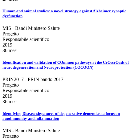
Human and animal studies: a novel strategy against Alzheimer synaptic
dysfunction
MIS - Bandi Ministero Salute
Progetto
Responsabile scientifico
2019
36 mesi
Identification and validation of COmmon pathways at the CrOssrOads of
neurodegeneration and Neuroprotection (COCOON)
PRIN2017 - PRIN bando 2017
Progetto
Responsabile scientifico
2019
36 mesi
Identifying Disease signatures of degenerative dementias: a focus on
autoimmunity and inflammation
MIS - Bandi Ministero Salute
Progetto