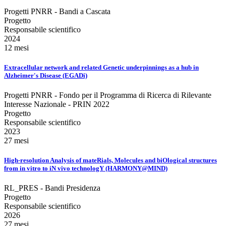
Progetti PNRR - Bandi a Cascata
Progetto
Responsabile scientifico
2024
12 mesi
Extracellular network and related Genetic underpinnings as a hub in
Alzheimer's Disease (EGADi)
Progetti PNRR - Fondo per il Programma di Ricerca di Rilevante
Interesse Nazionale - PRIN 2022
Progetto
Responsabile scientifico
2023
27 mesi
High-resolution Analysis of mateRials, Molecules and biOlogical structures
from in vitro to iN vivo technologY (HARMONY@MIND)
RL_PRES - Bandi Presidenza
Progetto
Responsabile scientifico
2026
27 mesi