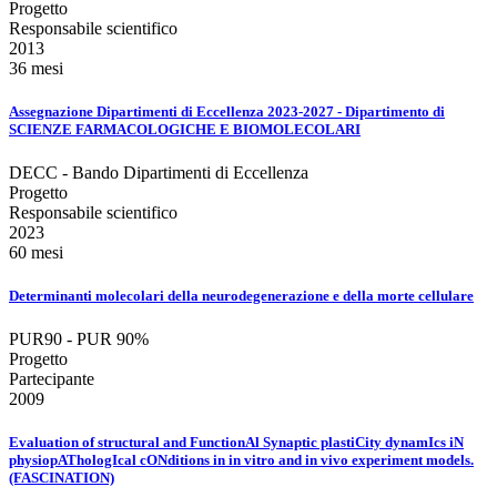
Progetto
Responsabile scientifico
2013
36 mesi
Assegnazione Dipartimenti di Eccellenza 2023-2027 - Dipartimento di
SCIENZE FARMACOLOGICHE E BIOMOLECOLARI
DECC - Bando Dipartimenti di Eccellenza
Progetto
Responsabile scientifico
2023
60 mesi
Determinanti molecolari della neurodegenerazione e della morte cellulare
PUR90 - PUR 90%
Progetto
Partecipante
2009
Evaluation of structural and FunctionAl Synaptic plastiCity dynamIcs iN
physiopAThologIcal cONditions in in vitro and in vivo experiment models.
(FASCINATION)