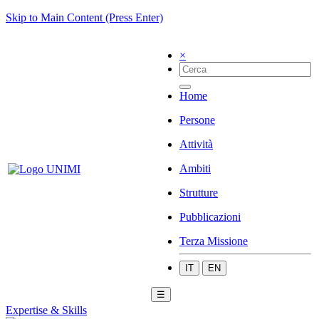
Skip to Main Content (Press Enter)
×
Home
Persone
Attività
Ambiti
Strutture
Pubblicazioni
Terza Missione
IT
EN
☰
Expertise & Skills