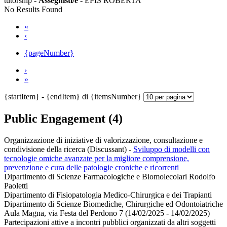
tutorship -
Assegnisti/e
- EPIS ROBERTA
No Results Found
«
‹
{pageNumber}
›
»
{startItem} - {endItem} di {itemsNumber}
Public Engagement (4)
Organizzazione di iniziative di valorizzazione, consultazione e
condivisione della ricerca (Discussant)
-
Sviluppo di modelli con
tecnologie omiche avanzate per la migliore comprensione,
prevenzione e cura delle patologie croniche e ricorrenti
Dipartimento di Scienze Farmacologiche e Biomolecolari Rodolfo
Paoletti
Dipartimento di Fisiopatologia Medico-Chirurgica e dei Trapianti
Dipartimento di Scienze Biomediche, Chirurgiche ed Odontoiatriche
Aula Magna, via Festa del Perdono 7 (14/02/2025 - 14/02/2025)
Partecipazioni attive a incontri pubblici organizzati da altri soggetti