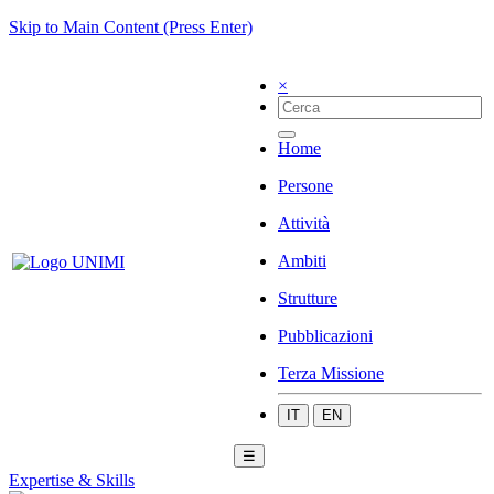
Skip to Main Content (Press Enter)
×
Home
Persone
Attività
Ambiti
Strutture
Pubblicazioni
Terza Missione
IT
EN
☰
Expertise & Skills