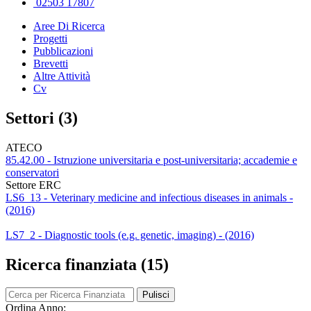
02503 17807
Aree Di Ricerca
Progetti
Pubblicazioni
Brevetti
Altre Attività
Cv
Settori (3)
ATECO
85.42.00 - Istruzione universitaria e post-universitaria; accademie e
conservatori
Settore ERC
LS6_13 - Veterinary medicine and infectious diseases in animals -
(2016)
LS7_2 - Diagnostic tools (e.g. genetic, imaging) - (2016)
Ricerca finanziata (15)
Pulisci
Ordina Anno: