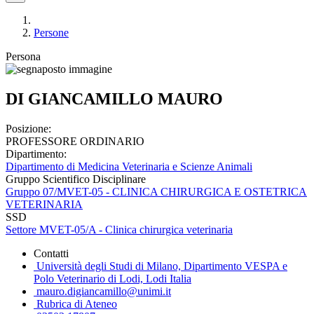
Persone
Persona
DI GIANCAMILLO MAURO
Posizione:
PROFESSORE ORDINARIO
Dipartimento:
Dipartimento di Medicina Veterinaria e Scienze Animali
Gruppo Scientifico Disciplinare
Gruppo 07/MVET-05 - CLINICA CHIRURGICA E OSTETRICA
VETERINARIA
SSD
Settore MVET-05/A - Clinica chirurgica veterinaria
Contatti
Università degli Studi di Milano, Dipartimento VESPA e
Polo Veterinario di Lodi, Lodi Italia
mauro.digiancamillo@unimi.it
Rubrica di Ateneo