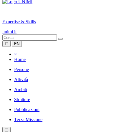
|
Expertise & Skills
unimi.it
IT
EN
×
Home
Persone
Attività
Ambiti
Strutture
Pubblicazioni
Terza Missione
☰