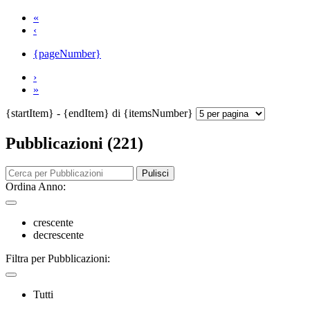
«
‹
{pageNumber}
›
»
{startItem} - {endItem} di {itemsNumber}
Pubblicazioni (221)
Pulisci
Ordina Anno:
crescente
decrescente
Filtra per Pubblicazioni:
Tutti