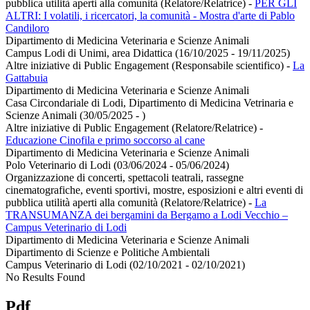
pubblica utilità aperti alla comunità (Relatore/Relatrice)
-
PER GLI
ALTRI: I volatili, i ricercatori, la comunità - Mostra d'arte di Pablo
Candiloro
Dipartimento di Medicina Veterinaria e Scienze Animali
Campus Lodi di Unimi, area Didattica (16/10/2025 - 19/11/2025)
Altre iniziative di Public Engagement (Responsabile scientifico)
-
La
Gattabuia
Dipartimento di Medicina Veterinaria e Scienze Animali
Casa Circondariale di Lodi, Dipartimento di Medicina Vetrinaria e
Scienze Animali (30/05/2025 - )
Altre iniziative di Public Engagement (Relatore/Relatrice)
-
Educazione Cinofila e primo soccorso al cane
Dipartimento di Medicina Veterinaria e Scienze Animali
Polo Veterinario di Lodi (03/06/2024 - 05/06/2024)
Organizzazione di concerti, spettacoli teatrali, rassegne
cinematografiche, eventi sportivi, mostre, esposizioni e altri eventi di
pubblica utilità aperti alla comunità (Relatore/Relatrice)
-
La
TRANSUMANZA dei bergamini da Bergamo a Lodi Vecchio –
Campus Veterinario di Lodi
Dipartimento di Medicina Veterinaria e Scienze Animali
Dipartimento di Scienze e Politiche Ambientali
Campus Veterinario di Lodi (02/10/2021 - 02/10/2021)
No Results Found
Pdf