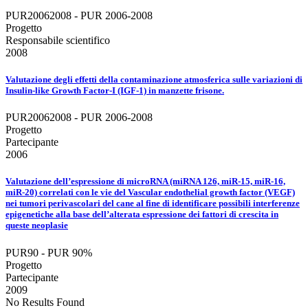
PUR20062008 - PUR 2006-2008
Progetto
Responsabile scientifico
2008
Valutazione degli effetti della contaminazione atmosferica sulle variazioni di
Insulin-like Growth Factor-I (IGF-1) in manzette frisone.
PUR20062008 - PUR 2006-2008
Progetto
Partecipante
2006
Valutazione dell’espressione di microRNA (miRNA 126, miR-15, miR-16,
miR-20) correlati con le vie del Vascular endothelial growth factor (VEGF)
nei tumori perivascolari del cane al fine di identificare possibili interferenze
epigenetiche alla base dell’alterata espressione dei fattori di crescita in
queste neoplasie
PUR90 - PUR 90%
Progetto
Partecipante
2009
No Results Found