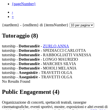
{pageNumber}
›
»
{startItem} - {endItem} di {itemsNumber}
Tutoraggio (8)
tutorship -
Dottorandi/e
-
ZURLO ANNA
tutorship -
Dottorandi/e
- SPEDIACCI CARLOTTA
tutorship -
Dottorandi/e
- RABBOGLIATTI VANESSA
tutorship -
Dottorandi/e
- LONGO MAURIZIO
tutorship -
Dottorandi/e
- MARCHES SILVIA
tutorship -
Dottorandi/e
- MOIOLI MELANIA
tutorship -
Assegnisti/e
- TRAVETTI OLGA
tutorship -
Assegnisti/e
- TRAVETTI OLGA
No Results Found
Public Engagement (4)
Organizzazione di concerti, spettacoli teatrali, rassegne
cinematografiche, eventi sportivi, mostre, esposizioni e altri eventi di