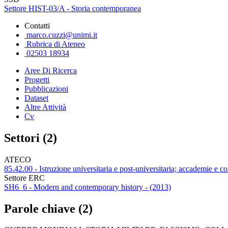
Settore HIST-03/A - Storia contemporanea
Contatti
marco.cuzzi@unimi.it
Rubrica di Ateneo
02503 18934
Aree Di Ricerca
Progetti
Pubblicazioni
Dataset
Altre Attività
Cv
Settori (2)
ATECO
85.42.00 - Istruzione universitaria e post-universitaria; accademie e co
Settore ERC
SH6_6 - Modern and contemporary history - (2013)
Parole chiave (2)