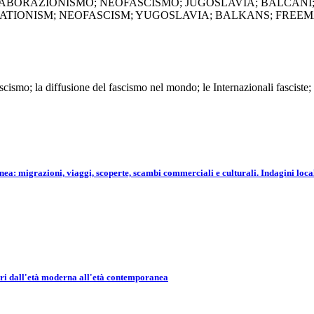
LABORAZIONISMO; NEOFASCISMO; JUGOSLAVIA; BALCANI
RATIONISM; NEOFASCISM; YUGOSLAVIA; BALKANS; FREE
cismo; la diffusione del fascismo nel mondo; le Internazionali fasciste
 migrazioni, viaggi, scoperte, scambi commerciali e culturali. Indagini locali e
i dall'età moderna all'età contemporanea