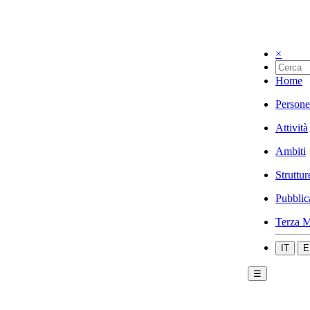
×
Home
Persone
Attività
Ambiti
Struttur
Pubblic
Terza M
IT
E
☰