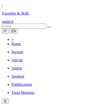
|
Expertise & Skills
unimi.it
IT
EN
×
Home
Persone
Attività
Ambiti
Strutture
Pubblicazioni
Terza Missione
☰