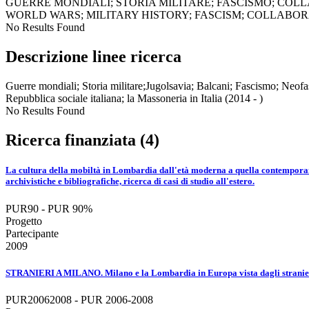
GUERRE MONDIALI; STORIA MILITARE; FASCISMO; COL
WORLD WARS; MILITARY HISTORY; FASCISM; COLLABO
No Results Found
Descrizione linee ricerca
Guerre mondiali; Storia militare;Jugolsavia; Balcani; Fascismo; Neofas
Repubblica sociale italiana; la Massoneria in Italia (2014 - )
No Results Found
Ricerca finanziata (4)
La cultura della mobiltà in Lombardia dall'età moderna a quella contemporanea:
archivistiche e bibliografiche, ricerca di casi di studio all'estero.
PUR90 - PUR 90%
Progetto
Partecipante
2009
STRANIERI A MILANO. Milano e la Lombardia in Europa vista dagli stranier
PUR20062008 - PUR 2006-2008