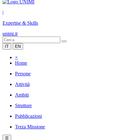
|
Expertise & Skills
unimi.it
IT
EN
×
Home
Persone
Attività
Ambiti
Strutture
Pubblicazioni
Terza Missione
☰