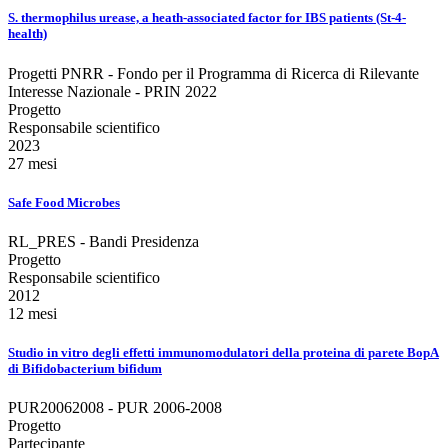
S. thermophilus urease, a heath-associated factor for IBS patients (St-4-
health)
Progetti PNRR - Fondo per il Programma di Ricerca di Rilevante
Interesse Nazionale - PRIN 2022
Progetto
Responsabile scientifico
2023
27 mesi
Safe Food Microbes
RL_PRES - Bandi Presidenza
Progetto
Responsabile scientifico
2012
12 mesi
Studio in vitro degli effetti immunomodulatori della proteina di parete BopA
di Bifidobacterium bifidum
PUR20062008 - PUR 2006-2008
Progetto
Partecipante