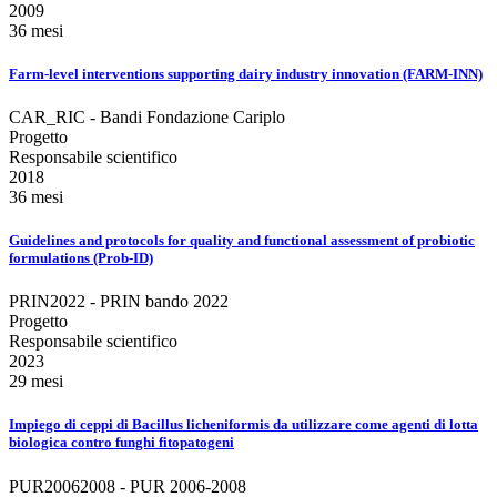
2009
36 mesi
Farm-level interventions supporting dairy industry innovation (FARM-INN)
CAR_RIC - Bandi Fondazione Cariplo
Progetto
Responsabile scientifico
2018
36 mesi
Guidelines and protocols for quality and functional assessment of probiotic
formulations (Prob-ID)
PRIN2022 - PRIN bando 2022
Progetto
Responsabile scientifico
2023
29 mesi
Impiego di ceppi di Bacillus licheniformis da utilizzare come agenti di lotta
biologica contro funghi fitopatogeni
PUR20062008 - PUR 2006-2008