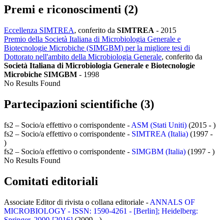
Premi e riconoscimenti (2)
Eccellenza SIMTREA
, conferito da
SIMTREA
-
2015
Premio della Società Italiana di Microbiologia Generale e
Biotecnologie Microbiche (SIMGBM) per la migliore tesi di
Dottorato nell'ambito della Microbiologia Generale
, conferito da
Società Italiana di Microbiologia Generale e Biotecnologie
Microbiche SIMGBM
-
1998
No Results Found
Partecipazioni scientifiche (3)
fs2 – Socio/a effettivo o corrispondente -
ASM (Stati Uniti)
(2015 - )
fs2 – Socio/a effettivo o corrispondente -
SIMTREA (Italia)
(1997 -
)
fs2 – Socio/a effettivo o corrispondente -
SIMGBM (Italia)
(1997 - )
No Results Found
Comitati editoriali
Associate Editor di rivista o collana editoriale -
ANNALS OF
MICROBIOLOGY - ISSN: 1590-4261 - [Berlin]; Heidelberg:
Springer, 2000-[2016]
(2009 - )