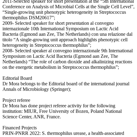
2011-Selected speaker for short presentation at the “5th International
Conference on Analysis of Microbial Cells at the Single Cell Level”,
“Single-growing unit phenotypic heterogeneity in Streptococcus
thermophilus DSM20617”;
2009- Selected speaker for short presentation al convegno
internazionale 10th International Symposium on Lactic Acid
Bacteria (Egmond aan Zee, The Netherlands) con una relazione dal
titolo “A single-growing unit approach highlights phenotypic cell
heterogeneity in Streptococcus thermophilus”;
2008- Selected speaker al convegno internazionale 9th International
Symposium on Lactic Acid Bacteria (Egmond aan Zee, The
Netherlands) “The role of carbon dioxide and alkalinizing reactions
on the energetic metabolism in Streptococcus thermophilus”;
Editorial Board
Dr Mora belongs to the Editorial board of the international journal
Annals of Microbiology (Springer);
Project referee
Dr Mora has done project referee activity for the following
institution: MIUR, Free University of Bozen, Poland National
Science Center, ANR, France.
Financed Projects
PRIN-PNRR 2022: S. thermophilus urease, a health-associated