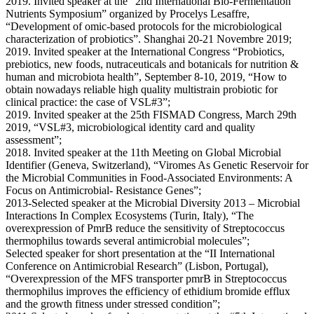
2019. Invited speaker at the “2nd International Bio-Fermentation
Nutrients Symposium” organized by Procelys Lesaffre,
“Development of omic-based protocols for the microbiological
characterization of probiotics”. Shanghai 20-21 Novembre 2019;
2019. Invited speaker at the International Congress “Probiotics,
prebiotics, new foods, nutraceuticals and botanicals for nutrition &
human and microbiota health”, September 8-10, 2019, “How to
obtain nowadays reliable high quality multistrain probiotic for
clinical practice: the case of VSL#3”;
2019. Invited speaker at the 25th FISMAD Congress, March 29th
2019, “VSL#3, microbiological identity card and quality
assessment”;
2018. Invited speaker at the 11th Meeting on Global Microbial
Identifier (Geneva, Switzerland), “Viromes As Genetic Reservoir for
the Microbial Communities in Food-Associated Environments: A
Focus on Antimicrobial- Resistance Genes”;
2013-Selected speaker at the Microbial Diversity 2013 – Microbial
Interactions In Complex Ecosystems (Turin, Italy), “The
overexpression of PmrB reduce the sensitivity of Streptococcus
thermophilus towards several antimicrobial molecules”;
Selected speaker for short presentation at the “II International
Conference on Antimicrobial Research” (Lisbon, Portugal),
“Overexpression of the MFS transporter pmrB in Streptococcus
thermophilus improves the efficiency of ethidium bromide efflux
and the growth fitness under stressed condition”;