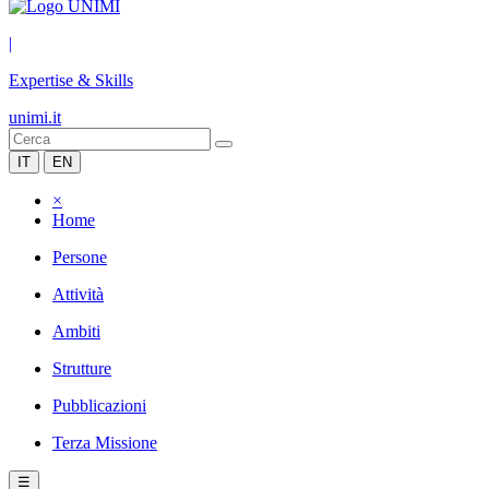
|
Expertise & Skills
unimi.it
IT
EN
×
Home
Persone
Attività
Ambiti
Strutture
Pubblicazioni
Terza Missione
☰