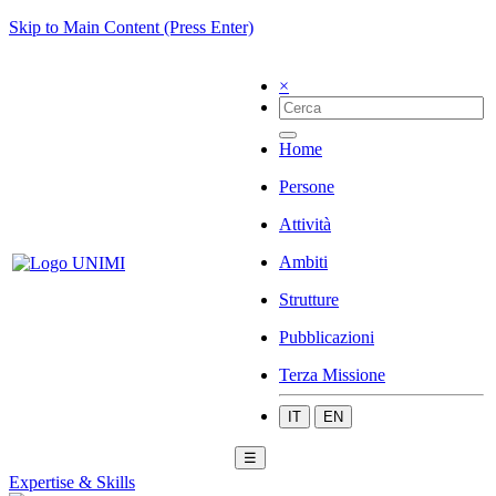
Skip to Main Content (Press Enter)
×
Home
Persone
Attività
Ambiti
Strutture
Pubblicazioni
Terza Missione
IT
EN
☰
Expertise & Skills