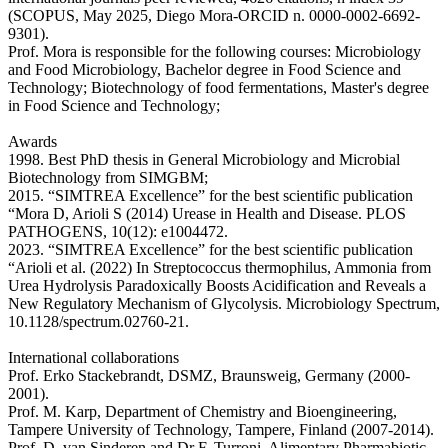
(SCOPUS, May 2025, Diego Mora-ORCID n. 0000-0002-6692-
9301).
Prof. Mora is responsible for the following courses: Microbiology
and Food Microbiology, Bachelor degree in Food Science and
Technology; Biotechnology of food fermentations, Master's degree
in Food Science and Technology;
Awards
1998. Best PhD thesis in General Microbiology and Microbial
Biotechnology from SIMGBM;
2015. “SIMTREA Excellence” for the best scientific publication
“Mora D, Arioli S (2014) Urease in Health and Disease. PLOS
PATHOGENS, 10(12): e1004472.
2023. “SIMTREA Excellence” for the best scientific publication
“Arioli et al. (2022) In Streptococcus thermophilus, Ammonia from
Urea Hydrolysis Paradoxically Boosts Acidification and Reveals a
New Regulatory Mechanism of Glycolysis. Microbiology Spectrum,
10.1128/spectrum.02760-21.
International collaborations
Prof. Erko Stackebrandt, DSMZ, Braunsweig, Germany (2000-
2001).
Prof. M. Karp, Department of Chemistry and Bioengineering,
Tampere University of Technology, Tampere, Finland (2007-2014).
Prof. D. van Sinderen and Dr F. Turroni, Alimentary Pharmabiotic