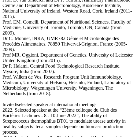
Centre and Department of Microbiology, Bioscience Institute,
National University of Ireland, Western Road, Cork, Ireland (2011-
2015).
Prof. EM. Comelli, Department of Nutritional Sciences, Faculty of
Medicine, University of Toronto, Toronto, ON, Canada (from
2009).
Dr C. Monnet, INRA, UMR782 Génie et Microbiologie des
Procédés Alimentaires, 78850 Thiverval-Grignon, France (2005-
2009).
Prof MR. Oggioni, Department of Genetics, University of Leicester,
United Kingdom (from 2015).
Dr P. Halami, Central Food Technological Research Institute,
Mysore, India (from 2007).
Prof. Willem de Vos, Research Program Unit Immunobiology,
Medicum, University of Helsinki, Helsinki, Finland, Laboratory of
Microbiology, Wageningen University, Wageningen, The
Netherlands (from 2018).
Invited/selected speaker at international meetings
2022. Selected speaker at the “23ème colloque du Club des
Bactéries Lactiques - 8 - 10 June 2022”, The ability of
Streptococcus thermophilus BT01 to modulate urease activity in
healthy subjects’ fecal samples depends on biomass production
process.