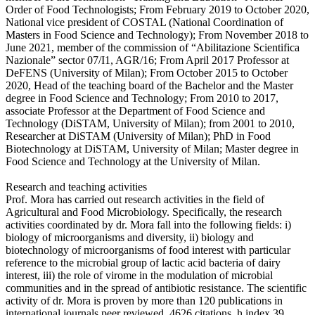
Order of Food Technologists; From February 2019 to October 2020,
National vice president of COSTAL (National Coordination of
Masters in Food Science and Technology); From November 2018 to
June 2021, member of the commission of “Abilitazione Scientifica
Nazionale” sector 07/I1, AGR/16; From April 2017 Professor at
DeFENS (University of Milan); From October 2015 to October
2020, Head of the teaching board of the Bachelor and the Master
degree in Food Science and Technology; From 2010 to 2017,
associate Professor at the Department of Food Science and
Technology (DiSTAM, University of Milan); from 2001 to 2010,
Researcher at DiSTAM (University of Milan); PhD in Food
Biotechnology at DiSTAM, University of Milan; Master degree in
Food Science and Technology at the University of Milan.
Research and teaching activities
Prof. Mora has carried out research activities in the field of
Agricultural and Food Microbiology. Specifically, the research
activities coordinated by dr. Mora fall into the following fields: i)
biology of microorganisms and diversity, ii) biology and
biotechnology of microorganisms of food interest with particular
reference to the microbial group of lactic acid bacteria of dairy
interest, iii) the role of virome in the modulation of microbial
communities and in the spread of antibiotic resistance. The scientific
activity of dr. Mora is proven by more than 120 publications in
international journals peer reviewed, 4626 citations, h index 39