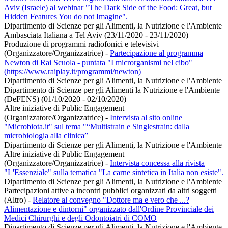
Aviv (Israele) al webinar "The Dark Side of the Food: Great, but
Hidden Features You do not Imagine".
Dipartimento di Scienze per gli Alimenti, la Nutrizione e l'Ambiente
Ambasciata Italiana a Tel Aviv (23/11/2020 - 23/11/2020)
Produzione di programmi radiofonici e televisivi
(Organizzatore/Organizzatrice)
-
Partecipazione al programma
Newton di Rai Scuola - puntata "I microrganismi nel cibo"
(https://www.raiplay.it/programmi/newton)
Dipartimento di Scienze per gli Alimenti, la Nutrizione e l'Ambiente
Dipartimento di Scienze per gli Alimenti la Nutrizione e l'Ambiente
(DeFENS) (01/10/2020 - 02/10/2020)
Altre iniziative di Public Engagement
(Organizzatore/Organizzatrice)
-
Intervista al sito online
"Microbiota.it" sul tema "“Multistrain e Singlestrain: dalla
microbiologia alla clinica”
Dipartimento di Scienze per gli Alimenti, la Nutrizione e l'Ambiente
Altre iniziative di Public Engagement
(Organizzatore/Organizzatrice)
-
Intervista concessa alla rivista
"L'Essenziale" sulla tematica "La carne sintetica in Italia non esiste".
Dipartimento di Scienze per gli Alimenti, la Nutrizione e l'Ambiente
Partecipazioni attive a incontri pubblici organizzati da altri soggetti
(Altro)
-
Relatore al convegno "Dottore ma e vero che ...?
Alimentazione e dintorni" organizzato dall'Ordine Provinciale dei
Medici Chirurghi e degli Odontoiatri di COMO
Dipartimento di Scienze per gli Alimenti, la Nutrizione e l'Ambiente