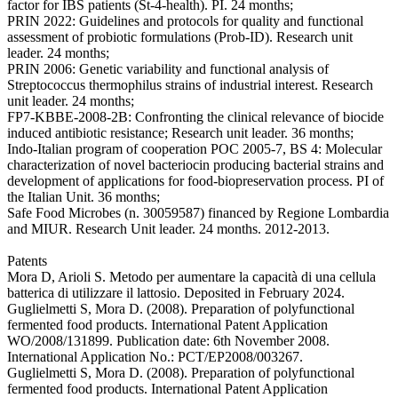
factor for IBS patients (St-4-health). PI. 24 months;
PRIN 2022: Guidelines and protocols for quality and functional
assessment of probiotic formulations (Prob-ID). Research unit
leader. 24 months;
PRIN 2006: Genetic variability and functional analysis of
Streptococcus thermophilus strains of industrial interest. Research
unit leader. 24 months;
FP7-KBBE-2008-2B: Confronting the clinical relevance of biocide
induced antibiotic resistance; Research unit leader. 36 months;
Indo-Italian program of cooperation POC 2005-7, BS 4: Molecular
characterization of novel bacteriocin producing bacterial strains and
development of applications for food-biopreservation process. PI of
the Italian Unit. 36 months;
Safe Food Microbes (n. 30059587) financed by Regione Lombardia
and MIUR. Research Unit leader. 24 months. 2012-2013.
Patents
Mora D, Arioli S. Metodo per aumentare la capacità di una cellula
batterica di utilizzare il lattosio. Deposited in February 2024.
Guglielmetti S, Mora D. (2008). Preparation of polyfunctional
fermented food products. International Patent Application
WO/2008/131899. Publication date: 6th November 2008.
International Application No.: PCT/EP2008/003267.
Guglielmetti S, Mora D. (2008). Preparation of polyfunctional
fermented food products. International Patent Application