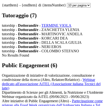
{startItem} - {endItem} di {itemsNumber}
Tutoraggio (7)
tutorship -
Dottorandi/e
-
TERMINE VIOLA
tutorship -
Dottorandi/e
- ZANCHETTA YLENIA
tutorship -
Dottorandi/e
- MARTINOVIC ANDELA
tutorship -
Dottorandi/e
- KORCARI DEA
tutorship -
Dottorandi/e
- DELLA SCALA GIULIA
tutorship -
Dottorandi/e
- NERI EROS
tutorship -
Dottorandi/e
- COLOMBO STEFANO
No Results Found
Public Engagement (6)
Organizzazione di iniziative di valorizzazione, consultazione e
condivisione della ricerca (Altro, Relatore/Relatrice)
-
Webinar
dedicato all'associazione AiTEL (Associazione italiana Tecnici del
latte)
Dipartimento di Scienze per gli Alimenti, la Nutrizione e l'Ambiente
Webinar organizzato da AiTEL (09/06/2023 - 09/06/2023)
Altre iniziative di Public Engagement (Altro)
-
Partecipazione come
relatore alla Food Week organizzata dall'Ambasciata Italiana a Tel