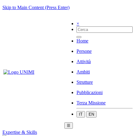
Skip to Main Content (Press Enter)
×
Home
Persone
Attività
Ambiti
Strutture
Pubblicazioni
Terza Missione
IT
EN
☰
Expertise & Skills