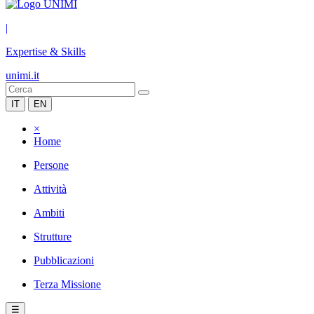
|
Expertise & Skills
unimi.it
IT
EN
×
Home
Persone
Attività
Ambiti
Strutture
Pubblicazioni
Terza Missione
☰