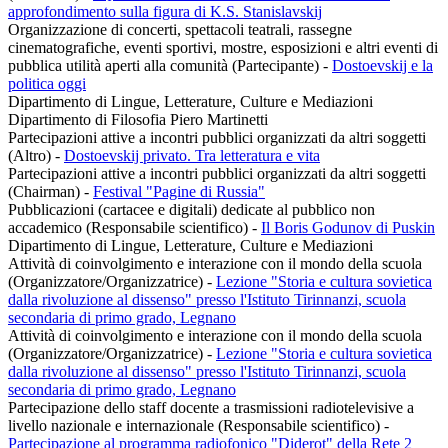
approfondimento sulla figura di K.S. Stanislavskij
Organizzazione di concerti, spettacoli teatrali, rassegne
cinematografiche, eventi sportivi, mostre, esposizioni e altri eventi di
pubblica utilità aperti alla comunità (Partecipante)
-
Dostoevskij e la
politica oggi
Dipartimento di Lingue, Letterature, Culture e Mediazioni
Dipartimento di Filosofia Piero Martinetti
Partecipazioni attive a incontri pubblici organizzati da altri soggetti
(Altro)
-
Dostoevskij privato. Tra letteratura e vita
Partecipazioni attive a incontri pubblici organizzati da altri soggetti
(Chairman)
-
Festival "Pagine di Russia"
Pubblicazioni (cartacee e digitali) dedicate al pubblico non
accademico (Responsabile scientifico)
-
Il Boris Godunov di Puskin
Dipartimento di Lingue, Letterature, Culture e Mediazioni
Attività di coinvolgimento e interazione con il mondo della scuola
(Organizzatore/Organizzatrice)
-
Lezione "Storia e cultura sovietica
dalla rivoluzione al dissenso" presso l'Istituto Tirinnanzi, scuola
secondaria di primo grado, Legnano
Attività di coinvolgimento e interazione con il mondo della scuola
(Organizzatore/Organizzatrice)
-
Lezione "Storia e cultura sovietica
dalla rivoluzione al dissenso" presso l'Istituto Tirinnanzi, scuola
secondaria di primo grado, Legnano
Partecipazione dello staff docente a trasmissioni radiotelevisive a
livello nazionale e internazionale (Responsabile scientifico)
-
Partecipazione al programma radiofonico "Diderot" della Rete 2