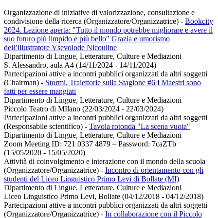
Organizzazione di iniziative di valorizzazione, consultazione e
condivisione della ricerca (Organizzatore/Organizzatrice)
-
Bookcity
2024. Lezione aperta: "Tutto il mondo potrebbe migliorare e avere il
suo futuro più limpido e più bello" Grazia e umorismo
dell’illustratore Vsevolode Nicouline
Dipartimento di Lingue, Letterature, Culture e Mediazioni
S. Alessandro, aula A4 (14/11/2024 - 14/11/2024)
Partecipazioni attive a incontri pubblici organizzati da altri soggetti
(Chairman)
-
Stormi. Traiettorie sulla Stagione #6 I Maestri sono
fatti per essere mangiati
Dipartimento di Lingue, Letterature, Culture e Mediazioni
Piccolo Teatro di MIlano (22/03/2024 - 22/03/2024)
Partecipazioni attive a incontri pubblici organizzati da altri soggetti
(Responsabile scientifico)
-
Tavola rotonda "La scena vuota"
Dipartimento di Lingue, Letterature, Culture e Mediazioni
Zoom Meeting ID: 721 0337 4879 – Password: 7caZTb
(15/05/2020 - 15/05/2020)
Attività di coinvolgimento e interazione con il mondo della scuola
(Organizzatore/Organizzatrice)
-
Incontro di orientamento con gli
studenti del Liceo Linguistico Primo Levi di Bollate (MI)
Dipartimento di Lingue, Letterature, Culture e Mediazioni
Liceo Linguistico Primo Levi, Bollate (04/12/2018 - 04/12/2018)
Partecipazioni attive a incontri pubblici organizzati da altri soggetti
(Organizzatore/Organizzatrice)
-
In collaborazione con il Piccolo