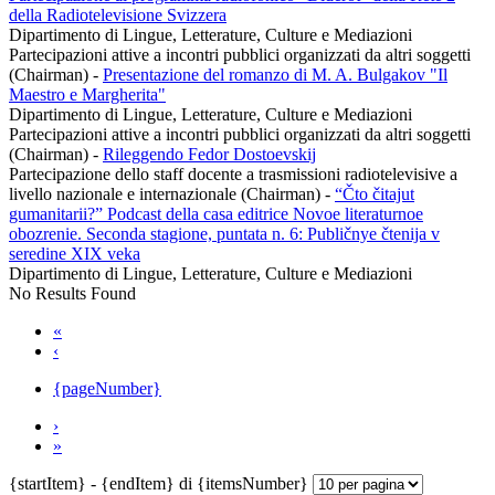
della Radiotelevisione Svizzera
Dipartimento di Lingue, Letterature, Culture e Mediazioni
Partecipazioni attive a incontri pubblici organizzati da altri soggetti
(Chairman)
-
Presentazione del romanzo di M. A. Bulgakov "Il
Maestro e Margherita"
Dipartimento di Lingue, Letterature, Culture e Mediazioni
Partecipazioni attive a incontri pubblici organizzati da altri soggetti
(Chairman)
-
Rileggendo Fedor Dostoevskij
Partecipazione dello staff docente a trasmissioni radiotelevisive a
livello nazionale e internazionale (Chairman)
-
“Čto čitajut
gumanitarii?” Podcast della casa editrice Novoe literaturnoe
obozrenie. Seconda stagione, puntata n. 6: Publičnye čtenija v
seredine XIX veka
Dipartimento di Lingue, Letterature, Culture e Mediazioni
No Results Found
«
‹
{pageNumber}
›
»
{startItem} - {endItem} di {itemsNumber}