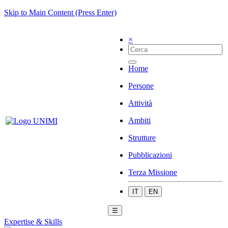
Skip to Main Content (Press Enter)
×
Home
Persone
Attività
Ambiti
Strutture
Pubblicazioni
Terza Missione
IT
EN
☰
Expertise & Skills