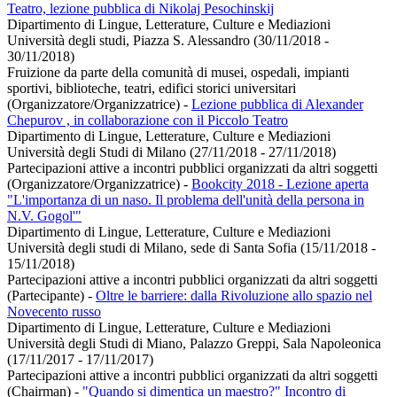
Teatro, lezione pubblica di Nikolaj Pesochinskij
Dipartimento di Lingue, Letterature, Culture e Mediazioni
Università degli studi, Piazza S. Alessandro (30/11/2018 -
30/11/2018)
Fruizione da parte della comunità di musei, ospedali, impianti
sportivi, biblioteche, teatri, edifici storici universitari
(Organizzatore/Organizzatrice)
-
Lezione pubblica di Alexander
Chepurov , in collaborazione con il Piccolo Teatro
Dipartimento di Lingue, Letterature, Culture e Mediazioni
Università degli Studi di Milano (27/11/2018 - 27/11/2018)
Partecipazioni attive a incontri pubblici organizzati da altri soggetti
(Organizzatore/Organizzatrice)
-
Bookcity 2018 - Lezione aperta
"L'importanza di un naso. Il problema dell'unità della persona in
N.V. Gogol'"
Dipartimento di Lingue, Letterature, Culture e Mediazioni
Università degli studi di Milano, sede di Santa Sofia (15/11/2018 -
15/11/2018)
Partecipazioni attive a incontri pubblici organizzati da altri soggetti
(Partecipante)
-
Oltre le barriere: dalla Rivoluzione allo spazio nel
Novecento russo
Dipartimento di Lingue, Letterature, Culture e Mediazioni
Università degli Studi di Miano, Palazzo Greppi, Sala Napoleonica
(17/11/2017 - 17/11/2017)
Partecipazioni attive a incontri pubblici organizzati da altri soggetti
(Chairman)
-
"Quando si dimentica un maestro?" Incontro di