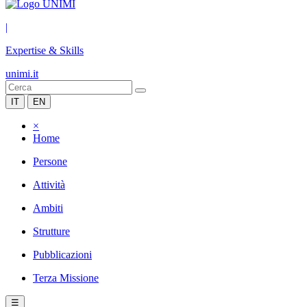
|
Expertise & Skills
unimi.it
IT
EN
×
Home
Persone
Attività
Ambiti
Strutture
Pubblicazioni
Terza Missione
☰