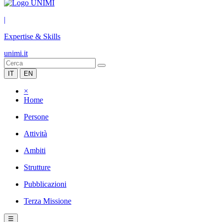
|
Expertise & Skills
unimi.it
IT
EN
×
Home
Persone
Attività
Ambiti
Strutture
Pubblicazioni
Terza Missione
☰