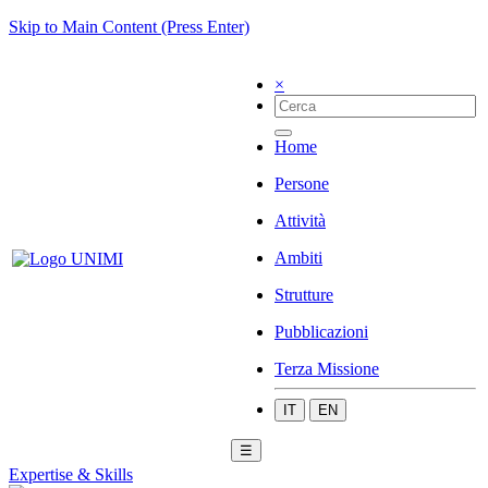
Skip to Main Content (Press Enter)
×
Home
Persone
Attività
Ambiti
Strutture
Pubblicazioni
Terza Missione
IT
EN
☰
Expertise & Skills