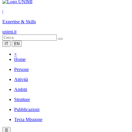
|
Expertise & Skills
unimi.it
IT
EN
×
Home
Persone
Attività
Ambiti
Strutture
Pubblicazioni
Terza Missione
☰