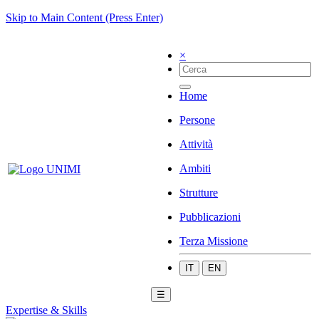
Skip to Main Content (Press Enter)
×
Home
Persone
Attività
Ambiti
Strutture
Pubblicazioni
Terza Missione
IT
EN
☰
Expertise & Skills