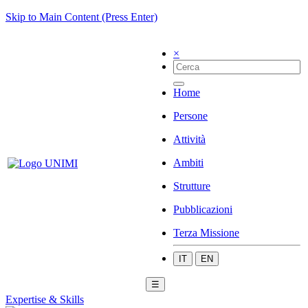
Skip to Main Content (Press Enter)
×
Home
Persone
Attività
Ambiti
Strutture
Pubblicazioni
Terza Missione
IT
EN
☰
Expertise & Skills