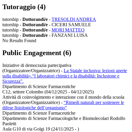
Tutoraggio (4)
tutorship -
Dottorandi/e
-
TRESOLDI ANDREA
tutorship -
Dottorandi/e
- CICERI SAMUELE
tutorship -
Dottorandi/e
-
MORI MATTEO
tutorship -
Dottorandi/e
- FANZANI LUISA
No Results Found
Public Engagement (6)
Iniziative di democrazia partecipativa
(Organizzatore/Organizzatrice)
-
La Statale inclusiva: lezioni aperte
sulla disabilità».“I laboratori chimici e la disabilità: Inclusione e
Sicurezza”.
Dipartimento di Scienze Farmaceutiche
C12, settore Colombo (04/12/2025 - 04/12/2025)
Attività di coinvolgimento e interazione con il mondo della scuola
(Organizzatore/Organizzatrice)
-
“Rimedi naturali per sostenere le
difese fisiologiche dell’organismo”
Dipartimento di Scienze Farmaceutiche
Dipartimento di Scienze Farmacologiche e Biomolecolari Rodolfo
Paoletti
Aula G10 di via Golgi 19 (24/11/2025 - )