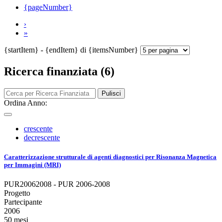
{pageNumber}
›
»
{startItem} - {endItem} di {itemsNumber}
Ricerca finanziata (6)
Pulisci
Ordina Anno:
crescente
decrescente
Caratterizzazione strutturale di agenti diagnostici per Risonanza Magnetica
per Immagini (MRI)
PUR20062008 - PUR 2006-2008
Progetto
Partecipante
2006
50 mesi