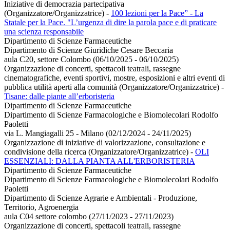
Iniziative di democrazia partecipativa
(Organizzatore/Organizzatrice)
-
100 lezioni per la Pace” - La
Statale per la Pace. "L’urgenza di dire la parola pace e di praticare
una scienza responsabile
Dipartimento di Scienze Farmaceutiche
Dipartimento di Scienze Giuridiche Cesare Beccaria
aula C20, settore Colombo (06/10/2025 - 06/10/2025)
Organizzazione di concerti, spettacoli teatrali, rassegne
cinematografiche, eventi sportivi, mostre, esposizioni e altri eventi di
pubblica utilità aperti alla comunità (Organizzatore/Organizzatrice)
-
Tisane: dalle piante all’erboristeria
Dipartimento di Scienze Farmaceutiche
Dipartimento di Scienze Farmacologiche e Biomolecolari Rodolfo
Paoletti
via L. Mangiagalli 25 - Milano (02/12/2024 - 24/11/2025)
Organizzazione di iniziative di valorizzazione, consultazione e
condivisione della ricerca (Organizzatore/Organizzatrice)
-
OLI
ESSENZIALI: DALLA PIANTA ALL'ERBORISTERIA
Dipartimento di Scienze Farmaceutiche
Dipartimento di Scienze Farmacologiche e Biomolecolari Rodolfo
Paoletti
Dipartimento di Scienze Agrarie e Ambientali - Produzione,
Territorio, Agroenergia
aula C04 settore colombo (27/11/2023 - 27/11/2023)
Organizzazione di concerti, spettacoli teatrali, rassegne