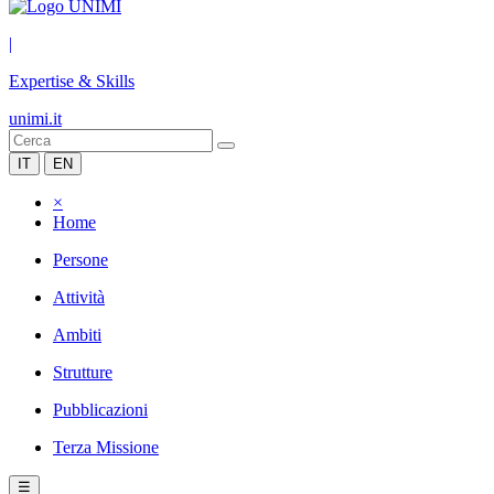
|
Expertise & Skills
unimi.it
IT
EN
×
Home
Persone
Attività
Ambiti
Strutture
Pubblicazioni
Terza Missione
☰