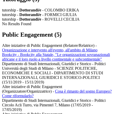
tutorship -
Dottorandi/e
- COLOMBO ERIKA
tutorship -
Dottorandi/e
- FORMICI GIULIA
tutorship -
Dottorandi/e
- ROVELLI CECILIA
No Results Found
Public Engagement (5)
Altre iniziative di Public Engagement (Relatore/Relatrice)
-
Organizzazione e intervento all'evento, all'ambito di Milano
Bookcity - Bookcity alla Statale, "Le organizzazioni sovranazionali
africane e il loro ruolo a livello continentale e subcontinentale"
Dipartimento di Studi Internazionali, Giuridici e Storico - Politici
Università degli Studi di Milano - SCIENZE POLITICHE,
ECONOMICHE E SOCIALI - DIPARTIMENTO DI STUDI
INTERNAZIONALI, GIURIDICI E STORICO-POLITICI
(15/11/2019 - 15/11/2019)
Altre iniziative di Public Engagement
(Organizzatore/Organizzatrice)
-
Cosa è rimasto del sogno Europeo?
Come riformularlo?
Dipartimento di Studi Internazionali, Giuridici e Storico - Politici
Circolo Acli Turro, via Pimentel 7, Milano (17/05/2019 -
17/05/2019)