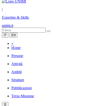
|
Expertise & Skills
unimi.it
IT
EN
×
Home
Persone
Attività
Ambiti
Strutture
Pubblicazioni
Terza Missione
☰