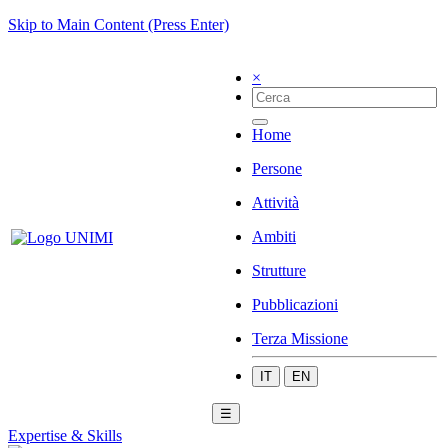
Skip to Main Content (Press Enter)
×
Home
Persone
Attività
Ambiti
Strutture
Pubblicazioni
Terza Missione
IT
EN
☰
Expertise & Skills