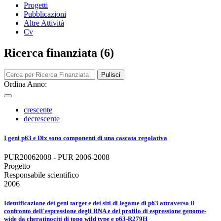
Progetti
Pubblicazioni
Altre Attività
Cv
Ricerca finanziata (6)
Pulisci
Ordina Anno:
crescente
decrescente
I geni p63 e Dlx sono componenti di una cascata regolativa
PUR20062008 - PUR 2006-2008
Progetto
Responsabile scientifico
2006
Identificazione dei geni target e dei siti di legame di p63 attraverso il
confronto dell'espressione degli RNA e del profilo di espressione genome-
wide da cheratinociti di topo wild type e p63-R279H