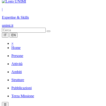
|
Expertise & Skills
unimi.it
IT
EN
×
Home
Persone
Attività
Ambiti
Strutture
Pubblicazioni
Terza Missione
☰