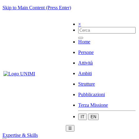
Skip to Main Content (Press Enter)
×
Home
Persone
Attività
Ambiti
Strutture
Pubblicazioni
Terza Missione
IT
EN
☰
Expertise & Skills