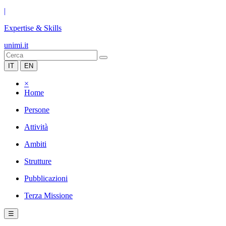
|
Expertise & Skills
unimi.it
IT
EN
×
Home
Persone
Attività
Ambiti
Strutture
Pubblicazioni
Terza Missione
☰