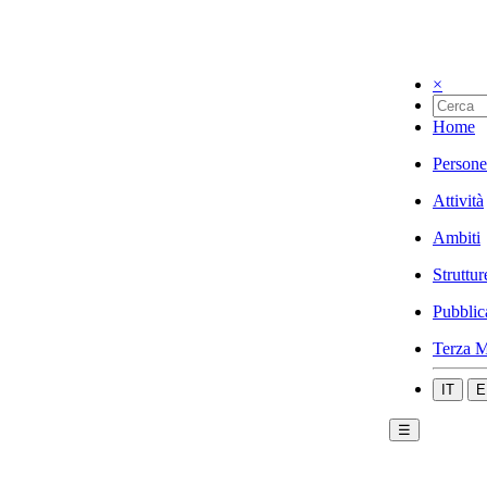
×
Home
Persone
Attività
Ambiti
Struttur
Pubblic
Terza M
IT
E
☰