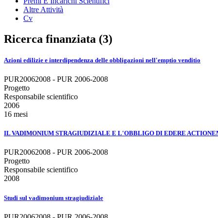
Premi E Incarichi Scientifici
Altre Attività
Cv
Ricerca finanziata (3)
Azioni edilizie e interdipendenza delle obbligazioni nell'emptio venditio
PUR20062008 - PUR 2006-2008
Progetto
Responsabile scientifico
2006
16 mesi
IL VADIMONIUM STRAGIUDIZIALE E L'OBBLIGO DI EDERE ACTION
PUR20062008 - PUR 2006-2008
Progetto
Responsabile scientifico
2008
Studi sul vadimonium stragiudiziale
PUR20062008 - PUR 2006-2008