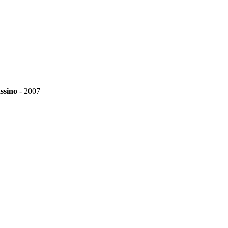
assino
-
2007