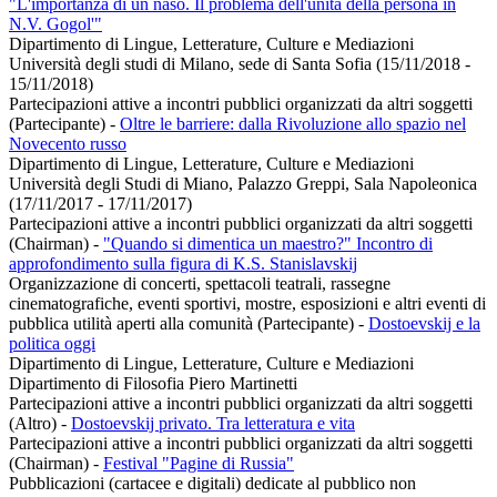
"L'importanza di un naso. Il problema dell'unità della persona in
N.V. Gogol'"
Dipartimento di Lingue, Letterature, Culture e Mediazioni
Università degli studi di Milano, sede di Santa Sofia (15/11/2018 -
15/11/2018)
Partecipazioni attive a incontri pubblici organizzati da altri soggetti
(Partecipante)
-
Oltre le barriere: dalla Rivoluzione allo spazio nel
Novecento russo
Dipartimento di Lingue, Letterature, Culture e Mediazioni
Università degli Studi di Miano, Palazzo Greppi, Sala Napoleonica
(17/11/2017 - 17/11/2017)
Partecipazioni attive a incontri pubblici organizzati da altri soggetti
(Chairman)
-
"Quando si dimentica un maestro?" Incontro di
approfondimento sulla figura di K.S. Stanislavskij
Organizzazione di concerti, spettacoli teatrali, rassegne
cinematografiche, eventi sportivi, mostre, esposizioni e altri eventi di
pubblica utilità aperti alla comunità (Partecipante)
-
Dostoevskij e la
politica oggi
Dipartimento di Lingue, Letterature, Culture e Mediazioni
Dipartimento di Filosofia Piero Martinetti
Partecipazioni attive a incontri pubblici organizzati da altri soggetti
(Altro)
-
Dostoevskij privato. Tra letteratura e vita
Partecipazioni attive a incontri pubblici organizzati da altri soggetti
(Chairman)
-
Festival "Pagine di Russia"
Pubblicazioni (cartacee e digitali) dedicate al pubblico non