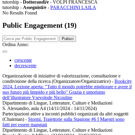
tutorship -
Dottorandi/e
- VOLPI FRANCESCA
tutorship -
Assegnisti/e
-
PARACCHINI LAILA
No Results Found
Public Engagement (19)
Pulisci
Ordina Anno:
crescente
decrescente
Organizzazione di iniziative di valorizzazione, consultazione e
condivisione della ricerca (Organizzatore/Organizzatrice)
-
Bookcity
2024. Lezione aperta: "Tutto il mondo potrebbe migliorare e avere il
suo futuro più limpido e più bello" Grazia e umorismo
dell’illustratore Vsevolode Nicouline
Dipartimento di Lingue, Letterature, Culture e Mediazioni
S. Alessandro, aula A4 (14/11/2024 - 14/11/2024)
Partecipazioni attive a incontri pubblici organizzati da altri soggetti
(Chairman)
-
Stormi. Traiettorie sulla Stagione #6 I Maestri sono
fatti per essere mangiati
Dipartimento di Lingue, Letterature, Culture e Mediazioni