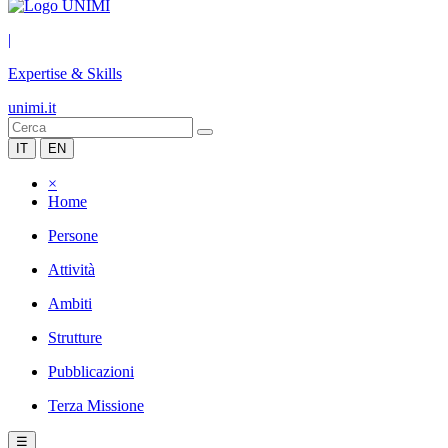
|
Expertise & Skills
unimi.it
IT
EN
×
Home
Persone
Attività
Ambiti
Strutture
Pubblicazioni
Terza Missione
☰