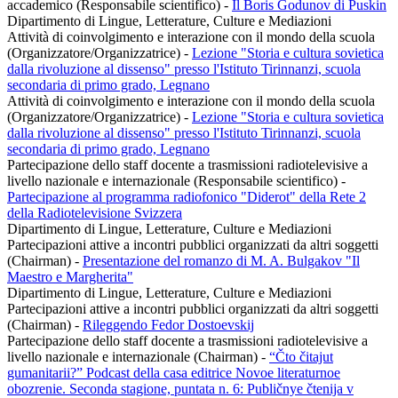
accademico (Responsabile scientifico)
-
Il Boris Godunov di Puskin
Dipartimento di Lingue, Letterature, Culture e Mediazioni
Attività di coinvolgimento e interazione con il mondo della scuola
(Organizzatore/Organizzatrice)
-
Lezione "Storia e cultura sovietica
dalla rivoluzione al dissenso" presso l'Istituto Tirinnanzi, scuola
secondaria di primo grado, Legnano
Attività di coinvolgimento e interazione con il mondo della scuola
(Organizzatore/Organizzatrice)
-
Lezione "Storia e cultura sovietica
dalla rivoluzione al dissenso" presso l'Istituto Tirinnanzi, scuola
secondaria di primo grado, Legnano
Partecipazione dello staff docente a trasmissioni radiotelevisive a
livello nazionale e internazionale (Responsabile scientifico)
-
Partecipazione al programma radiofonico "Diderot" della Rete 2
della Radiotelevisione Svizzera
Dipartimento di Lingue, Letterature, Culture e Mediazioni
Partecipazioni attive a incontri pubblici organizzati da altri soggetti
(Chairman)
-
Presentazione del romanzo di M. A. Bulgakov "Il
Maestro e Margherita"
Dipartimento di Lingue, Letterature, Culture e Mediazioni
Partecipazioni attive a incontri pubblici organizzati da altri soggetti
(Chairman)
-
Rileggendo Fedor Dostoevskij
Partecipazione dello staff docente a trasmissioni radiotelevisive a
livello nazionale e internazionale (Chairman)
-
“Čto čitajut
gumanitarii?” Podcast della casa editrice Novoe literaturnoe
obozrenie. Seconda stagione, puntata n. 6: Publičnye čtenija v