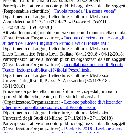
Piccolo Teatro di MIlano (22/03/2024 - 22/03/2024)
Partecipazioni attive a incontri pubblici organizzati da altri soggetti
(Responsabile scientifico)
-
Tavola rotonda "La scena vuota"
Dipartimento di Lingue, Letterature, Culture e Mediazioni
Zoom Meeting ID: 721 0337 4879 – Password: 7caZTb
(15/05/2020 - 15/05/2020)
Attività di coinvolgimento e interazione con il mondo della scuola
(Organizzatore/Organizzatrice)
-
Incontro di orientamento con gli
studenti del Liceo Linguistico Primo Levi di Bollate (MI)
Dipartimento di Lingue, Letterature, Culture e Mediazioni
Liceo Linguistico Primo Levi, Bollate (04/12/2018 - 04/12/2018)
Partecipazioni attive a incontri pubblici organizzati da altri soggetti
(Organizzatore/Organizzatrice)
-
In collaborazione con il Piccolo
Teatro, lezione pubblica di Nikolaj Pesochinskij
Dipartimento di Lingue, Letterature, Culture e Mediazioni
Università degli studi, Piazza S. Alessandro (30/11/2018 -
30/11/2018)
Fruizione da parte della comunità di musei, ospedali, impianti
sportivi, biblioteche, teatri, edifici storici universitari
(Organizzatore/Organizzatrice)
-
Lezione pubblica di Alexander
Chepurov , in collaborazione con il Piccolo Teatro
Dipartimento di Lingue, Letterature, Culture e Mediazioni
Università degli Studi di Milano (27/11/2018 - 27/11/2018)
Partecipazioni attive a incontri pubblici organizzati da altri soggetti
(Organizzatore/Organizzatrice)
-
Bookcity 2018 - Lezione aperta