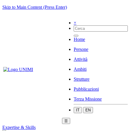
Skip to Main Content (Press Enter)
×
Home
Persone
Attività
Ambiti
Strutture
Pubblicazioni
Terza Missione
IT
EN
☰
Expertise & Skills